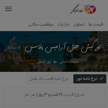
قیمت ها
تصاویر
جزئیات
موقعیت مکانی
تور کیش هتل آرامیس پلاس
5
ستاره
صفحه اصلی
تور کیش
نرخ نامه تور
نرخ نامه اقامت تک هتل
شروع قیمت
(2 شب و 3 روز)
هر نفر