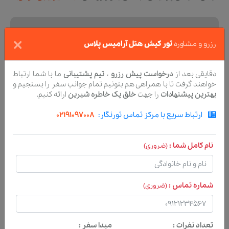
×
رزرو و مشاوره
تور کیش هتل آرامیس پلاس
دقایقی بعد از
درخواست پیش رزرو
،
تیم پشتیبانی
ما با شما ارتباط
خواهند گرفت تا با همراهی هم بتونیم تمام جوانب سفر را بسنجیم و
بهترین پیشنهادات
را جهت
خلق یک خاطره شیرین
ارائه کنیم.
ارتباط سریع با مرکز تماس تورنگار:
02191097008
نام کامل شما :
(ضروری)
شماره تماس :
(ضروری)
تعداد نفرات :
مبدا سفر :