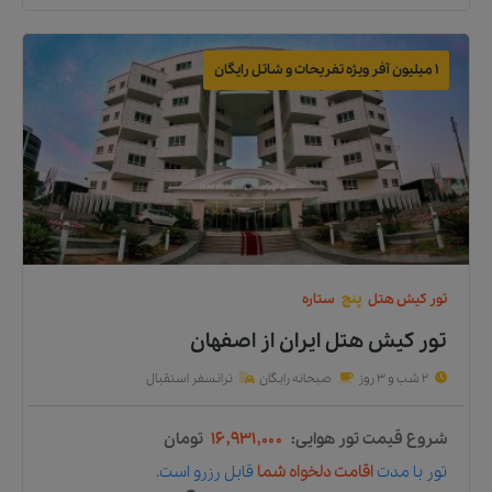
1 میلیون آفر ویژه تفریحات و شاتل رایگان
تور
کیش
هتل
پنج
ستاره
تور کیش هتل ایران
از
اصفهان
2 شب و 3 روز
صبحانه رایگان
ترانسفر استقبال
شروع قیمت تور هوایی:
۱۶,۹۳۱,۰۰۰
تومان
تور
با مدت
اقامت دلخواه شما
قابل رزرو است.