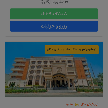
☎️ مشاوره رایگان 👇
021-91097008
رزرو و جزئیات
1 میلیون آفر ویژه تفریحات و شاتل رایگان
تور
کیش
هتل
پنج
ستاره