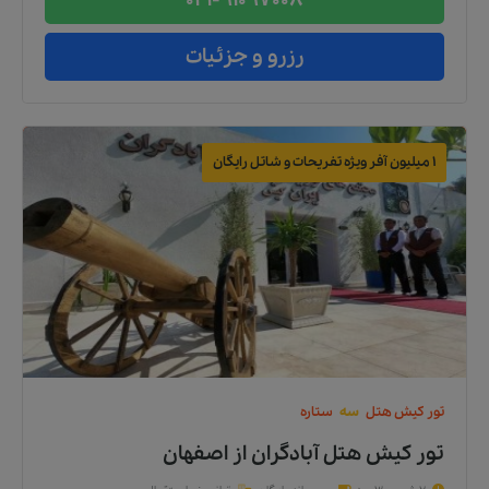
021-91097008
رزرو و جزئیات
1 میلیون آفر ویژه تفریحات و شاتل رایگان
تور
کیش
هتل
سه
ستاره
تور کیش هتل آبادگران
از
اصفهان