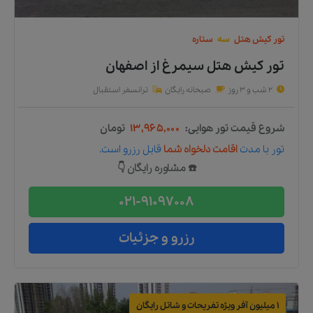
تور
کیش
هتل
سه
ستاره
تور کیش هتل سیمرغ
از
اصفهان
2 شب و 3 روز
صبحانه رایگان
ترانسفر استقبال
شروع قیمت تور هوایی:
۱۳,۹۶۵,۰۰۰
تومان
تور
با مدت
اقامت دلخواه شما
قابل رزرو است.
☎️ مشاوره رایگان 👇
021-91097008
رزرو و جزئیات
1 میلیون آفر ویژه تفریحات و شاتل رایگان