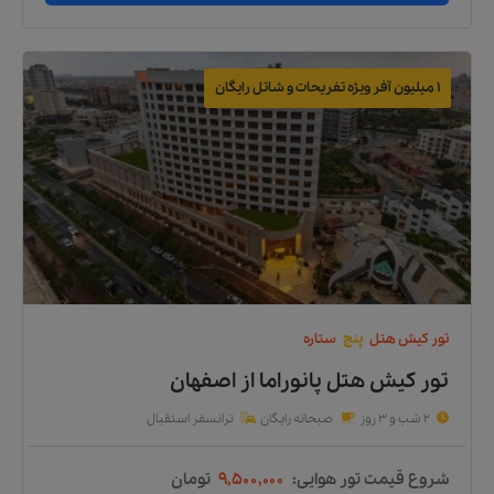
1 میلیون آفر ویژه تفریحات و شاتل رایگان
تور
کیش
هتل
پنج
ستاره
تور کیش هتل پانوراما
از
اصفهان
2 شب و 3 روز
صبحانه رایگان
ترانسفر استقبال
شروع قیمت تور هوایی:
۹,۵۰۰,۰۰۰
تومان