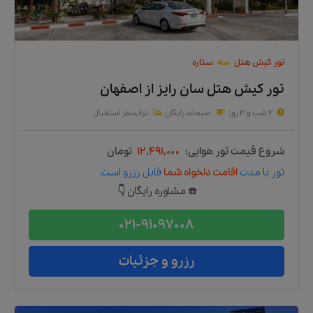
تور
کیش
هتل
سه
ستاره
تور کیش هتل سان رایز
از
اصفهان
2 شب و 3 روز
صبحانه رایگان
ترانسفر استقبال
شروع قیمت تور هوایی:
۱۲,۴۹۱,۰۰۰
تومان
تور
با مدت
اقامت دلخواه شما
قابل رزرو است.
☎️ مشاوره رایگان 👇
021-91097008
رزرو و جزئیات