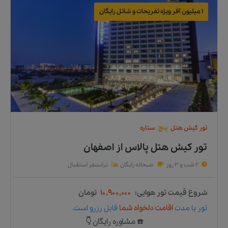
1 میلیون آفر ویژه تفریحات و شاتل رایگان
تور
کیش
هتل
پنج
ستاره
تور کیش هتل پالاس
از
اصفهان
2 شب و 3 روز
صبحانه رایگان
ترانسفر استقبال
شروع قیمت تور هوایی:
۱۰,۹۰۰,۰۰۰
تومان
تور
با مدت
اقامت دلخواه شما
قابل رزرو است.
☎️ مشاوره رایگان 👇