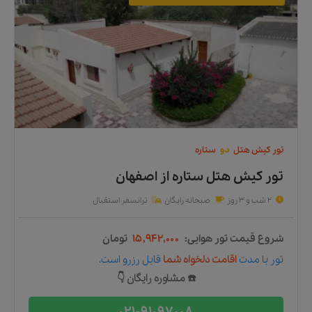
تور
کیش
هتل
دو
ستاره
تور کیش هتل ستاره
از
اصفهان
2 شب و 3 روز
صبحانه رایگان
ترانسفر استقبال
شروع قیمت تور هوایی:
۱۵,۹۴۲,۰۰۰
تومان
تور
با مدت
اقامت دلخواه شما
قابل رزرو است.
☎️ مشاوره رایگان 👇