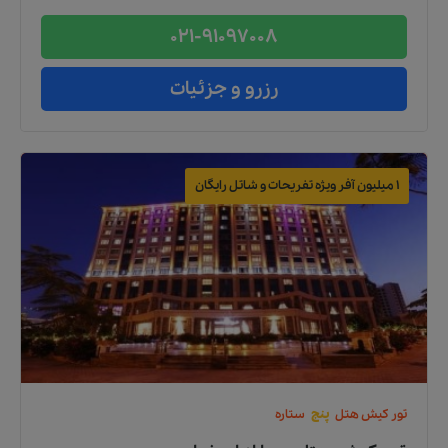
021-91097008
رزرو و جزئیات
1 میلیون آفر ویژه تفریحات و شاتل رایگان
تور
کیش
هتل
پنج
ستاره