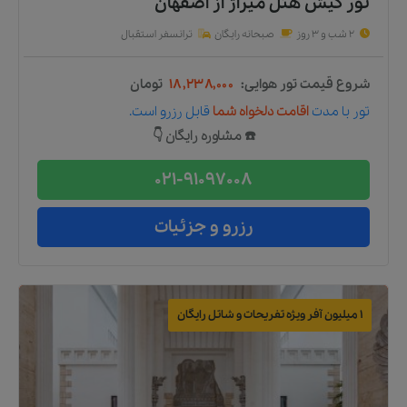
تور کیش هتل میراژ
از
اصفهان
2 شب و 3 روز
صبحانه رایگان
ترانسفر استقبال
شروع قیمت تور هوایی:
۱۸,۲۳۸,۰۰۰
تومان
تور
با مدت
اقامت دلخواه شما
قابل رزرو است.
☎️ مشاوره رایگان 👇
021-91097008
رزرو و جزئیات
1 میلیون آفر ویژه تفریحات و شاتل رایگان