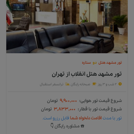
تور
مشهد
هتل
دو
ستاره
تور مشهد هتل انقلاب
از
تهران
2 شب و 3 روز
صبحانه رایگان
ترانسفر استقبال
شروع قیمت تور هوایی:
۹,۹۰۰,۰۰۰
تومان
شروع قیمت تور با قطار:
۳,۸۳۳,۰۰۰
تومان
تور
با مدت
اقامت دلخواه شما
قابل رزرو است.
☎️ مشاوره رایگان 👇