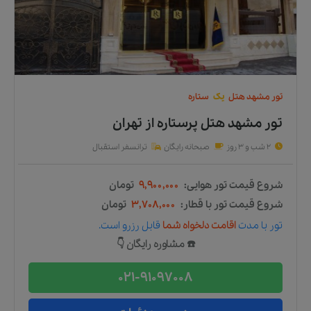
تور
مشهد
هتل
یک
ستاره
تور مشهد هتل پرستاره
از
تهران
2 شب و 3 روز
صبحانه رایگان
ترانسفر استقبال
شروع قیمت تور هوایی:
۹,۹۰۰,۰۰۰
تومان
شروع قیمت تور با قطار:
۳,۷۰۸,۰۰۰
تومان
تور
با مدت
اقامت دلخواه شما
قابل رزرو است.
☎️ مشاوره رایگان 👇
021-91097008