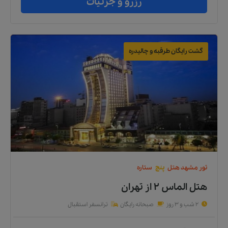
رزرو و جزئیات
گشت رایگان طرقبه و چالیدره
تور
مشهد
هتل
پنج
ستاره
هتل الماس ۲
از
تهران
2 شب و 3 روز
صبحانه رایگان
ترانسفر استقبال