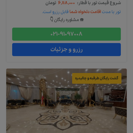
شروع قیمت تور با قطار:
۶,۱۱۸,۰۰۰
تومان
تور
با مدت
اقامت دلخواه شما
قابل رزرو است.
☎️ مشاوره رایگان 👇
021-91097008
رزرو و جزئیات
گشت رایگان طرقبه و چالیدره