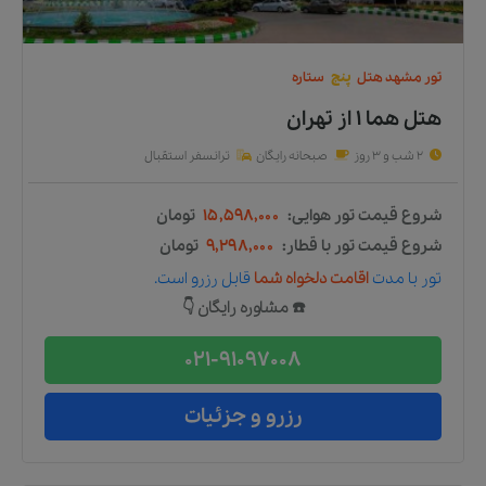
تور
مشهد
هتل
پنج
ستاره
هتل هما ۱
از
تهران
2 شب و 3 روز
صبحانه رایگان
ترانسفر استقبال
شروع قیمت تور هوایی:
۱۵,۵۹۸,۰۰۰
تومان
شروع قیمت تور با قطار:
۹,۲۹۸,۰۰۰
تومان
تور
با مدت
اقامت دلخواه شما
قابل رزرو است.
☎️ مشاوره رایگان 👇
021-91097008
رزرو و جزئیات