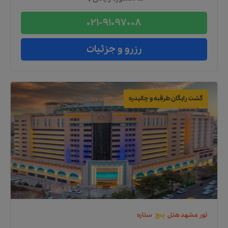
021-91097008
رزرو و جزئیات
گشت رایگان طرقبه و چالیدره
تور
مشهد
هتل
پنج
ستاره