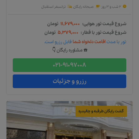
2 شب و 3 روز
صبحانه رایگان
ترانسفر استقبال
شروع قیمت تور هوایی:
۱۱,۶۷۹,۰۰۰
تومان
شروع قیمت تور با قطار:
۵,۳۷۹,۰۰۰
تومان
تور
با مدت
اقامت دلخواه شما
قابل رزرو است.
☎️ مشاوره رایگان 👇
021-91097008
رزرو و جزئیات
گشت رایگان طرقبه و چالیدره