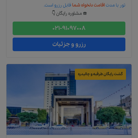
تور
با مدت
اقامت دلخواه شما
قابل رزرو است.
☎️ مشاوره رایگان 👇
021-91097008
رزرو و جزئیات
گشت رایگان طرقبه و چالیدره