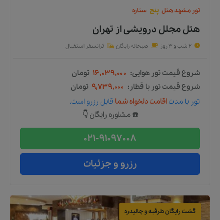
تور
مشهد
هتل
پنج
ستاره
هتل مجلل درویشی
از
تهران
2 شب و 3 روز
صبحانه رایگان
ترانسفر استقبال
شروع قیمت تور هوایی:
۱۶,۰۳۹,۰۰۰
تومان
شروع قیمت تور با قطار:
۹,۷۳۹,۰۰۰
تومان
تور
با مدت
اقامت دلخواه شما
قابل رزرو است.
☎️ مشاوره رایگان 👇
021-91097008
رزرو و جزئیات
گشت رایگان طرقبه و چالیدره