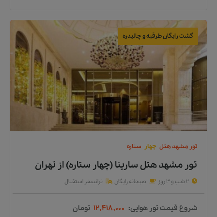
گشت رایگان طرقبه و چالیدره
تور
مشهد
هتل
چهار
ستاره
تور مشهد هتل سارینا (چهار ستاره)
از
تهران
2 شب و 3 روز
صبحانه رایگان
ترانسفر استقبال
شروع قیمت تور هوایی:
۱۲,۴۱۸,۰۰۰
تومان