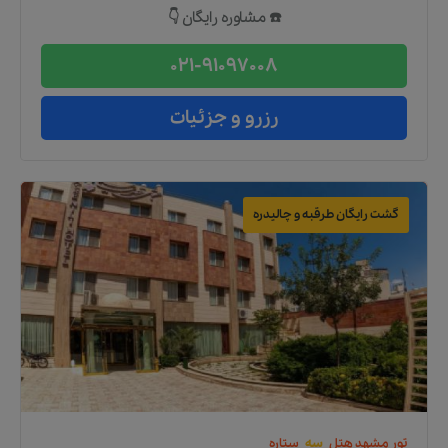
☎️ مشاوره رایگان 👇
021-91097008
رزرو و جزئیات
گشت رایگان طرقبه و چالیدره
تور
مشهد
هتل
سه
ستاره