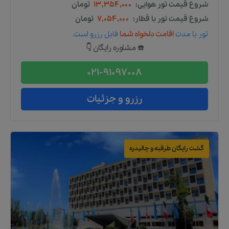
شروع قیمت تور هوایی:
۱۳,۳۵۴,۰۰۰
تومان
شروع قیمت تور با قطار:
۷,۰۵۴,۰۰۰
تومان
تور
با مدت
اقامت دلخواه شما
قابل رزرو است.
☎️ مشاوره رایگان 👇
021-91097008
رزرو و جزئیات
گشت رایگان طرقبه و چالیدره