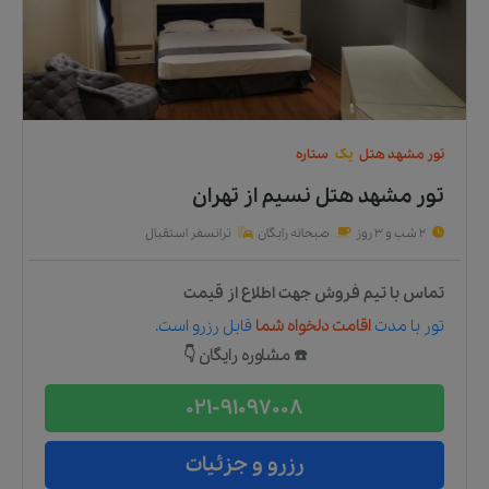
تور
مشهد
هتل
یک
ستاره
تور مشهد هتل نسیم
از
تهران
2 شب و 3 روز
صبحانه رایگان
ترانسفر استقبال
تماس با تیم فروش جهت اطلاع از قیمت
تور
با مدت
اقامت دلخواه شما
قابل رزرو است.
☎️ مشاوره رایگان 👇
021-91097008
رزرو و جزئیات