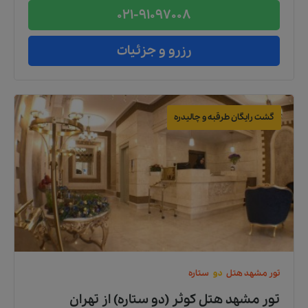
021-91097008
رزرو و جزئیات
گشت رایگان طرقبه و چالیدره
تور
مشهد
هتل
دو
ستاره
تور مشهد هتل کوثر (دو ستاره)
از
تهران