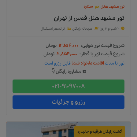
تور
مشهد
هتل
دو
ستاره
تور مشهد هتل قدس
از
تهران
2 شب و 3 روز
صبحانه رایگان
ترانسفر استقبال
شروع قیمت تور هوایی:
۱۲,۱۵۴,۰۰۰
تومان
شروع قیمت تور با قطار:
۵,۸۵۴,۰۰۰
تومان
تور
با مدت
اقامت دلخواه شما
قابل رزرو است.
☎️ مشاوره رایگان 👇
021-91097008
رزرو و جزئیات
گشت رایگان طرقبه و چالیدره