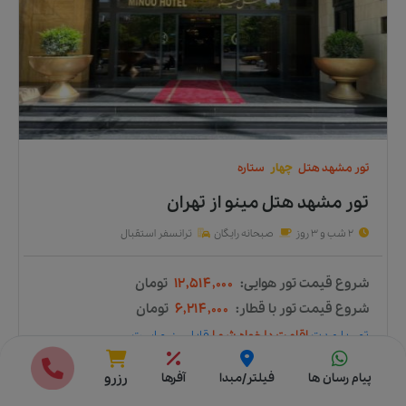
تور
مشهد
هتل
چهار
ستاره
تور مشهد هتل مینو
از
تهران
2 شب و 3 روز
صبحانه رایگان
ترانسفر استقبال
شروع قیمت تور هوایی:
۱۲,۵۱۴,۰۰۰
تومان
شروع قیمت تور با قطار:
۶,۲۱۴,۰۰۰
تومان
تور
با مدت
اقامت دلخواه شما
قابل رزرو است.
☎️ مشاوره رایگان 👇
انتخاب مبدا
پیام رسان ها
فیلتر/مبدا
آفرها
رزرو
021-91097008