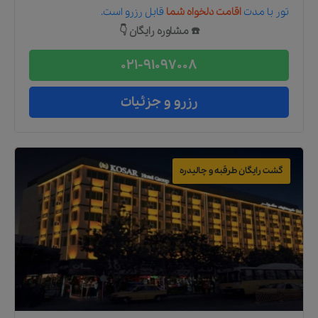
تور
با مدت
اقامت دلخواه شما
قابل رزرو است.
☎️ مشاوره رایگان 👇
021-91097008
رزرو و جزئیات
گشت رایگان طرقبه و چالیدره