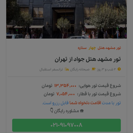
تور
مشهد
هتل
چهار
ستاره
تور مشهد هتل جواد
از
تهران
2 شب و 3 روز
صبحانه رایگان
ترانسفر استقبال
شروع قیمت تور هوایی:
۱۳,۳۵۴,۰۰۰
تومان
شروع قیمت تور با قطار:
۷,۰۵۴,۰۰۰
تومان
تور
با مدت
اقامت دلخواه شما
قابل رزرو است.
☎️ مشاوره رایگان 👇
021-91097008