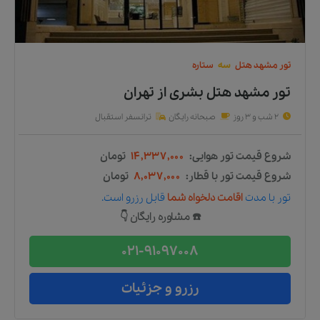
تور
مشهد
هتل
سه
ستاره
تور مشهد هتل بشری
از
تهران
2 شب و 3 روز
صبحانه رایگان
ترانسفر استقبال
شروع قیمت تور هوایی:
۱۴,۳۳۷,۰۰۰
تومان
شروع قیمت تور با قطار:
۸,۰۳۷,۰۰۰
تومان
تور
با مدت
اقامت دلخواه شما
قابل رزرو است.
☎️ مشاوره رایگان 👇
021-91097008
رزرو و جزئیات