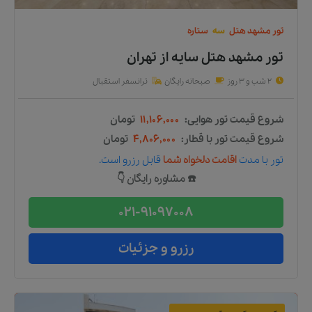
تور
مشهد
هتل
سه
ستاره
تور مشهد هتل سایه
از
تهران
2 شب و 3 روز
صبحانه رایگان
ترانسفر استقبال
شروع قیمت تور هوایی:
۱۱,۱۰۶,۰۰۰
تومان
شروع قیمت تور با قطار:
۴,۸۰۶,۰۰۰
تومان
تور
با مدت
اقامت دلخواه شما
قابل رزرو است.
☎️ مشاوره رایگان 👇
021-91097008
رزرو و جزئیات