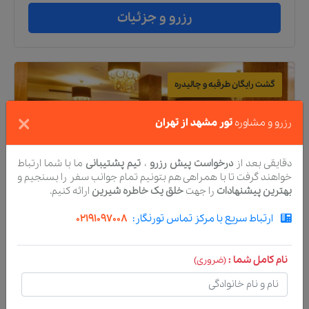
رزرو و جزئیات
گشت رایگان طرقبه و چالیدره
×
رزرو و مشاوره
تور مشهد از تهران
دقایقی بعد از
درخواست پیش رزرو
،
تیم پشتیبانی
ما با شما ارتباط
خواهند گرفت تا با همراهی هم بتونیم تمام جوانب سفر را بسنجیم و
بهترین پیشنهادات
را جهت
خلق یک خاطره شیرین
ارائه کنیم.
ارتباط سریع با مرکز تماس تورنگار:
02191097008
تور
مشهد
هتل
سه
ستاره
نام کامل شما :
(ضروری)
تور مشهد هتل جواهر شرق
از
تهران
2 شب و 3 روز
صبحانه رایگان
ترانسفر استقبال