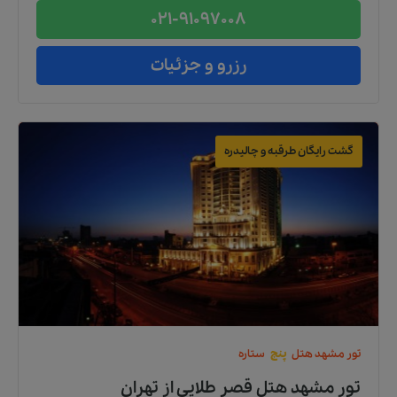
021-91097008
رزرو و جزئیات
گشت رایگان طرقبه و چالیدره
تور
مشهد
هتل
پنج
ستاره
تور مشهد هتل قصر طلایی
از
تهران