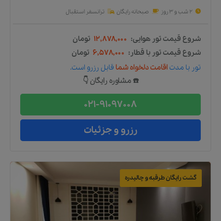
2 شب و 3 روز
صبحانه رایگان
ترانسفر استقبال
شروع قیمت تور هوایی:
۱۲,۸۷۸,۰۰۰
تومان
شروع قیمت تور با قطار:
۶,۵۷۸,۰۰۰
تومان
تور
با مدت
اقامت دلخواه شما
قابل رزرو است.
☎️ مشاوره رایگان 👇
021-91097008
رزرو و جزئیات
گشت رایگان طرقبه و چالیدره