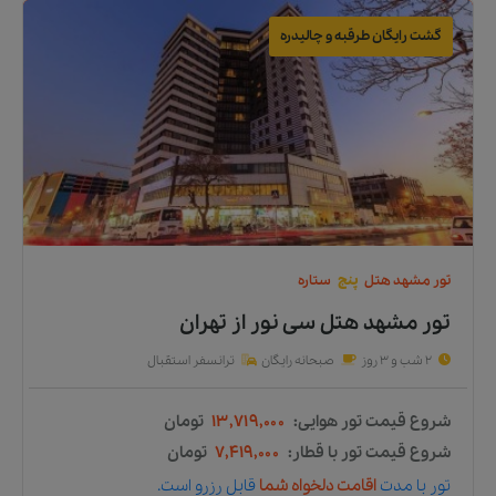
گشت رایگان طرقبه و چالیدره
تور
مشهد
هتل
پنج
ستاره
تور مشهد هتل سی نور
از
تهران
2 شب و 3 روز
صبحانه رایگان
ترانسفر استقبال
شروع قیمت تور هوایی:
۱۳,۷۱۹,۰۰۰
تومان
شروع قیمت تور با قطار:
۷,۴۱۹,۰۰۰
تومان
تور
با مدت
اقامت دلخواه شما
قابل رزرو است.