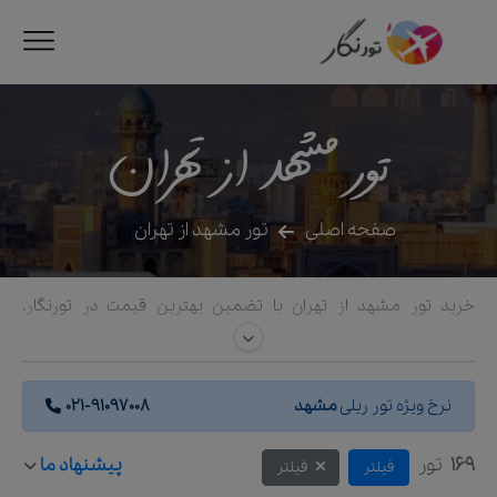
تور مشهد از تهران
صفحه اصلی
تور مشهد از تهران
خرید تور مشهد از تهران با تضمین بهترین قیمت در تورنگار.
پکیج‌های متنوع هوایی و ریلی با قطارهای لوکس، همراه با رزرو بهترین
هتل‌های نزدیک حرم مطهر و ترانسفر رایگان.
نرخ ویژه تور ریلی
مشهد
021-91097008
169
تور
پیشنهاد ما
فیلتر
فیلتر