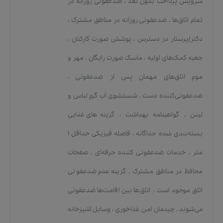
سرویس پرداخت بدون نقد
،
ضدعفونی روزانه در
تمام اتاق‌ها
،
ضدعفونی روزانه در مناطق مشترک
،
دکتر/پرستار در دسترس
،
پوشش صورت کارکنان
،
جعبه کمک‌های اولیه
،
ماسک صورت رایگان
،
مهر و
موم اتاق‌های مهمان پس از ضدعفونی
،
ضدعفونی‌کننده دست
،
شستشوی آب گرم لباس و
لینن
،
گواهینامه بهداشت
،
گزینه‌های غذایی
بسته‌بندی شده جداگانه
،
فاصله فیزیکی حداقل ۱
متر
،
خدمات ضدعفونی کننده حرفه‌ای
،
صفحات
محافظ در مناطق مشترک
،
گزینه عدم ضدعفونی
اتاق موجود است
،
اتاق‌ها بین اقامت‌ها ضدعفونی
می‌شوند
،
چیدمان امن غذاخوری
،
وسایل آشپزخانه