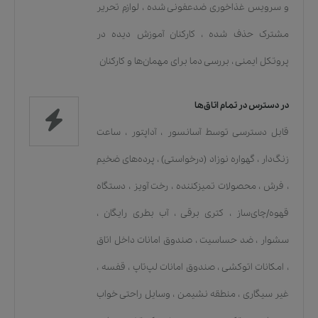
و سرویس غذاخوری ضدعفونی شده
،
لوازم تحریر
مشترک حذف شده
،
کارکنان آموزش دیده در
پروتکل ایمنی
،
بررسی دما برای مهمان‌ها و کارکنان
در دسترس در تمام اتاق‌ها
قابل دسترسی توسط آسانسور
،
آداپتور
،
ساعت
زنگ‌دار
،
گهواره نوزاد (درخواستی)
،
پرده‌های ضخیم
،
فرش
،
محصولات تمیزکننده
،
رخت آویز
،
دستگاه
قهوه/چای‌ساز
،
کتری برقی
،
آب بطری رایگان
،
سشوار
،
ضد حساسیت
،
صندوق امانات داخل اتاق
،
امکانات اتوکشی
،
صندوق امانات لپ‌تاپ
،
قفسه
،
غیر سیگاری
،
منطقه نشیمن
،
وسایل راحتی خواب