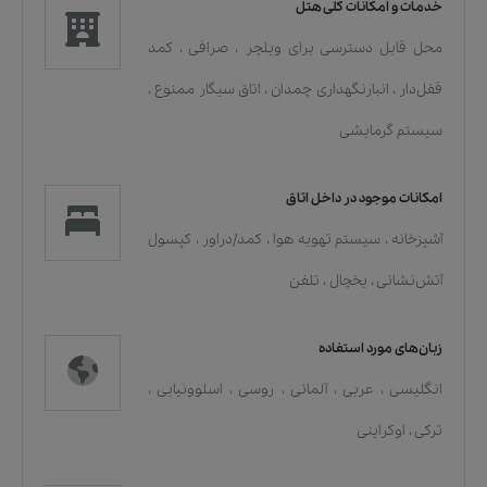
خدمات و امکانات کلی هتل
محل قابل دسترسی برای ویلچر
،
صرافی
،
کمد
قفل‌دار
،
انبارنگهداری چمدان
،
اتاق سیگار ممنوع
،
سیستم گرمایشی
امکانات موجود در داخل اتاق
آشپزخانه
،
سیستم تهویه هوا
،
کمد/دراور
،
کپسول
آتش‌نشانی
،
یخچال
،
تلفن
زبان‌های مورد استفاده
انگلیسی
،
عربی
،
آلمانی
،
روسی
،
اسلوونیایی
،
ترکی
،
اوکراینی