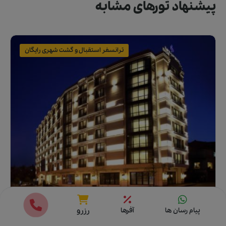
پیشنهاد تورهای مشابه
ترانسفر استقبال و گشت شهری رایگان
قیمت ها
رزرو
پیام رسان ها
آفرها
رزرو
تور
استانبول
هتل
چهار
ستاره