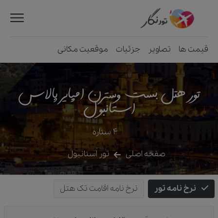
قیمت ها
تصاویر
جزئیات
موقعیت مکانی
تور هتل بست وسترن امپایر پالاس
استانبول
4
ستاره
صفحه اصلی
تور استانبول
نرخ نامه تور
نرخ نامه اقامت تک هتل