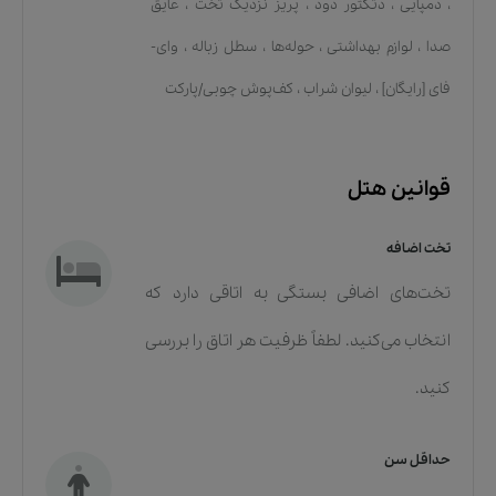
،
دمپایی
،
دتکتور دود
،
پریز نزدیک تخت
،
عایق
صدا
،
لوازم بهداشتی
،
حوله‌ها
،
سطل زباله
،
وای-
فای [رایگان]
،
لیوان شراب
،
کف‌پوش چوبی/پارکت
قوانین هتل
تخت اضافه
تخت‌های اضافی بستگی به اتاقی دارد که
انتخاب می‌کنید. لطفاً ظرفیت هر اتاق را بررسی
کنید.
حداقل سن