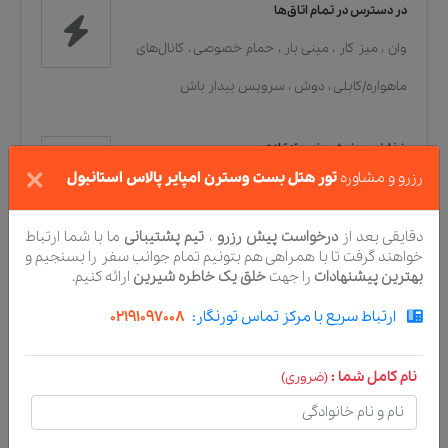
در دسترس در تمام اتاق‌ها
وان
،
میز کار
،
مینی بار
،
حمام خصوصی
،
کانال‌های
ماهواره/کابلی
،
دوش
،
سرویس بیدار باش
غذاخوری، نوشیدنی و تنقلات
×
رزرو و مشاوره
تور هتل بست وسترن امپایر پالاس استانبول
ترتیب غذای جایگزین
،
صبحانه [بوفه]
،
صبحانه
[قاره‌ای]
،
صبحانه [رایگان]
،
کافه
،
تحویل مواد
دقایقی بعد از
درخواست پیش رزرو
،
تیم پشتیبانی
ما با شما ارتباط
خواهند گرفت تا با همراهی هم بتونیم تمام جوانب سفر را بسنجیم و
غذایی
،
ساعت خوش
،
رستوران [حلال]
،
سرویس
بهترین پیشنهادات
را جهت
خلق یک خاطره شیرین
ارائه کنیم.
اتاق [۲۴ ساعته]
،
میوه‌ها/تنقلات
ارتباط سریع با مرکز تماس تورنگار:
02191097008
جابجایی
نام کامل شما :
(ضروری)
انتقال فرودگاه
،
پارکینگ دوچرخه
،
پارکینگ
[هزینه‌دار]
،
پارکینگ [نزدیک]
،
پارکینگ [در محل]
،