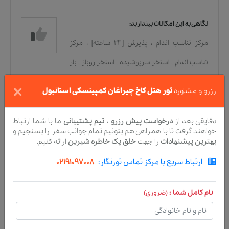
نگاهی به این امکانات بیندازید:
مرکز تناسب اندام
،
پذیرش [۲۴ ساعته]
،
مرکز
تناسب اندام
،
استخر سرپوشیده
،
استخر روباز
،
بار
×
،
مغازه‌ها
،
پذیرش [۲۴ ساعته]
رزرو و مشاوره
تور هتل کاخ چیراغان کمپینسکی استانبول
دسترسی
دقایقی بعد از
درخواست پیش رزرو
،
تیم پشتیبانی
ما با شما ارتباط
خواهند گرفت تا با همراهی هم بتونیم تمام جوانب سفر را بسنجیم و
اتاق‌های بدون حساسیت
،
دوربین مداربسته در
بهترین پیشنهادات
را جهت
خلق یک خاطره شیرین
ارائه کنیم.
مناطق مشترک
،
دوربین مداربسته خارج از ملک
،
ارتباط سریع با مرکز تماس تورنگار:
02191097008
ورود/خروج [سریع]
،
ورود/خروج [خصوصی]
،
دوستدار حیوانات [هزینه دار]
،
حیوانات خانگی مجاز
نام کامل شما :
(ضروری)
،
ویژگی‌های ایمنی/امنیت
،
امنیت [۲۴ ساعته]
،