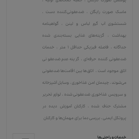
پوشش صورت کارکنان
،
جعبه کمک‌های اولیه
،
ماسک صورت رایگان
،
ضدعفونی‌کننده دست
،
شستشوی آب گرم لباس و لینن
،
گواهینامه
بهداشت
،
گزینه‌های غذایی بسته‌بندی شده
جداگانه
،
فاصله فیزیکی حداقل ۱ متر
،
خدمات
ضدعفونی کننده حرفه‌ای
،
گزینه عدم ضدعفونی
اتاق موجود است
،
اتاق‌ها بین اقامت‌ها ضدعفونی
می‌شوند
،
چیدمان امن غذاخوری
،
وسایل آشپزخانه
و سرویس غذاخوری ضدعفونی شده
،
لوازم تحریر
مشترک حذف شده
،
کارکنان آموزش دیده در
پروتکل ایمنی
،
بررسی دما برای مهمان‌ها و کارکنان
خدمات و راحتی‌ها