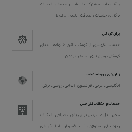
،
آشپزخانه مشترک با سایر واحدها
،
امکانات
برگزاری جلسات و ضیافت
،
بالکن (تراس)
برای کودکان
خدمات نگهداری از کودک
،
اتاق خانواده
،
غذای
کودکان
،
زمین بازی
،
استخر کودکان
زبان‌های مورد استفاده
انگلیسی
،
عربی
،
فرانسوی
،
آلمانی
،
روسی
،
ترکی
خدمات و امکانات کلی هتل
محل قابل دسترسی برای ویلچر
،
صرافی
،
امکانات
ویژه برای معلولان
،
کمد قفل‌دار
،
انبارنگهداری