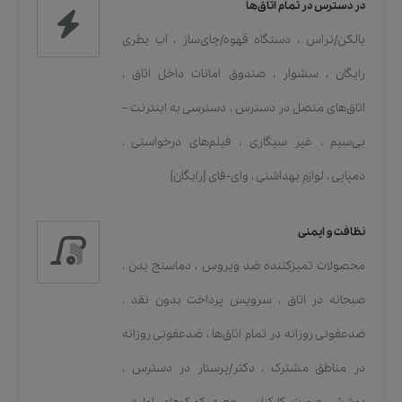
در دسترس در تمام اتاق‌ها
بالکن/تراس
،
دستگاه قهوه/چای‌ساز
،
آب بطری
رایگان
،
سشوار
،
صندوق امانات داخل اتاق
،
اتاق‌های متصل در دسترس
،
دسترسی به اینترنت –
بی‌سیم
،
غیر سیگاری
،
فیلم‌های درخواستی
،
دمپایی
،
لوازم بهداشتی
،
وای-فای [رایگان]
نظافت و ایمنی
محصولات تمیزکننده ضد ویروس
،
دماسنج بدن
،
صبحانه در اتاق
،
سرویس پرداخت بدون نقد
،
ضدعفونی روزانه در تمام اتاق‌ها
،
ضدعفونی روزانه
در مناطق مشترک
،
دکتر/پرستار در دسترس
،