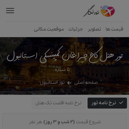
قیمت ها
تصاویر
جزئیات
موقعیت مکانی
تور هتل کاخ چیراغان کمپینسکی استانبول
5
ستاره
صفحه اصلی
تور استانبول
نرخ نامه تور
نرخ نامه اقامت تک هتل
شروع قیمت
(2 شب و 3 روز)
هر نفر