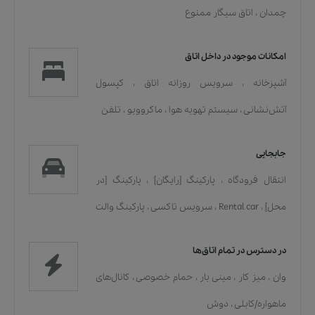
چمدان
،
اتاق سیگار ممنوع
امکانات موجود در داخل اتاق
آشپزخانه
،
سرویس روزانه اتاق
،
کپسول
آتش‌نشانی
،
سیستم تهویه هوا
،
ماکروویو
،
تلفن
جابجایی
انتقال فرودگاه
،
پارکینگ [رایگان]
،
پارکینگ [در
محل]
،
Rental car
،
سرویس تاکسی
،
پارکینگ والت
در دسترس در تمام اتاق‌ها
وان
،
میز کار
،
مینی بار
،
حمام خصوصی
،
کانال‌های
ماهواره/کابلی
،
دوش