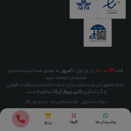
قلب
تورنگار
از روز اول
تا
امروز
به عشق شما تپیده است و
همچنان خواهد تپید.
تمام حقوق این وب سایت برای شرکت خدمات مسافرت هوایی
و گردشگری
راتین پرواز آریانا
محفوظ است.
سوالات متداول
قائده و قانون ما
درباره تورنگار
قیمت ها
رزرو
پیام رسان ها
آفرها
رزرو