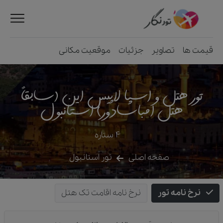
قیمت ها
تصاویر
جزئیات
موقعیت مکانی
تور هتل و اسپا لاپیس این (سابقاً
هتل امباسادور) استانبول
4
ستاره
صفحه اصلی
تور استانبول
نرخ نامه تور
نرخ نامه اقامت تک هتل