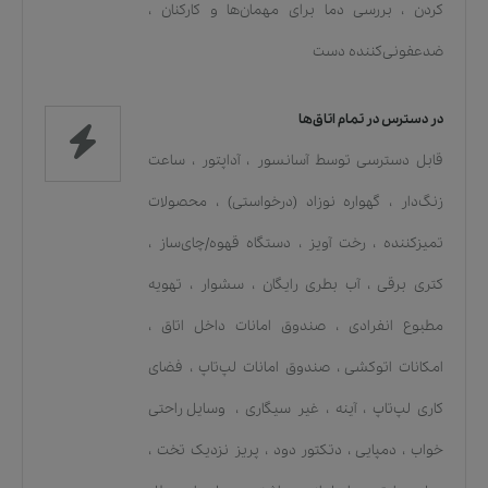
کردن
،
بررسی دما برای مهمان‌ها و کارکنان
،
ضدعفونی‌کننده دست
در دسترس در تمام اتاق‌ها
قابل دسترسی توسط آسانسور
،
آداپتور
،
ساعت
زنگ‌دار
،
گهواره نوزاد (درخواستی)
،
محصولات
تمیزکننده
،
رخت آویز
،
دستگاه قهوه/چای‌ساز
،
کتری برقی
،
آب بطری رایگان
،
سشوار
،
تهویه
مطبوع انفرادی
،
صندوق امانات داخل اتاق
،
امکانات اتوکشی
،
صندوق امانات لپ‌تاپ
،
فضای
کاری لپ‌تاپ
،
آینه
،
غیر سیگاری
،
وسایل راحتی
خواب
،
دمپایی
،
دتکتور دود
،
پریز نزدیک تخت
،