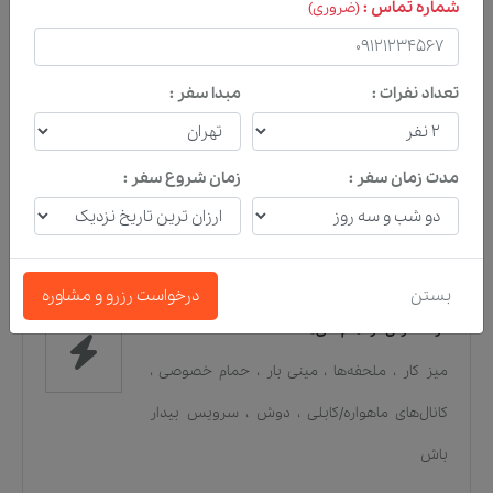
شماره تماس :
(ضروری)
سرویس روزانه اتاق
،
کپسول آتش‌نشانی
،
سیستم
تهویه هوا
،
کمد/دراور
،
کپسول آتش‌نشانی
،
تلفن
تعداد نفرات :
مبدا سفر :
خدمات و امکانات کلی هتل
مدت زمان سفر :
زمان شروع سفر :
صرافی
،
امکانات ویژه برای معلولان
،
کمد قفل‌دار
،
انبارنگهداری چمدان
،
اتاق سیگار ممنوع
،
سیستم
گرمایشی
بستن
درخواست رزرو و مشاوره
در دسترس در تمام اتاق‌ها
میز کار
،
ملحفه‌ها
،
مینی بار
،
حمام خصوصی
،
کانال‌های ماهواره/کابلی
،
دوش
،
سرویس بیدار
باش