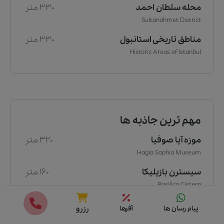
محله سلطان احمد
330 متر
Sultanahmet District
مناطق تاریخی استانبول
330 متر
Historic Areas of Istanbul
مهم ترین جاذبه ها
موزه آیا صوفیا
320 متر
Hagia Sophia Museum
سیسترن بازیلیکا
160 متر
Basilica Cistern
قیمت ها
رزرو
پیام رسان ها
آفرها
رزرو