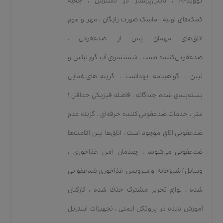
کووید-۱۹
،
دکتر/پرستار در دسترس
،
جعبه
کمک‌های اولیه
،
ماسک صورت رایگان
،
مهر و موم
اتاق‌های مهمان پس از ضدعفونی
،
ضدعفونی‌کننده دست
،
شستشوی آب گرم لباس و
لینن
،
گواهینامه بهداشت
،
گزینه‌های غذایی
بسته‌بندی شده جداگانه
،
فاصله فیزیکی حداقل ۱
متر
،
خدمات ضدعفونی کننده حرفه‌ای
،
گزینه عدم
ضدعفونی اتاق موجود است
،
اتاق‌ها بین اقامت‌ها
ضدعفونی می‌شوند
،
چیدمان امن غذاخوری
،
وسایل آشپزخانه و سرویس غذاخوری ضدعفونی
شده
،
لوازم تحریر مشترک حذف شده
،
کارکنان
آموزش دیده در پروتکل ایمنی
،
تجهیزات استریل