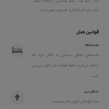
مبل
،
عایق صدا
،
لوازم بهداشتی
،
حوله‌ها
،
سطل
زباله
،
وای-فای [رایگان]
،
کف‌پوش چوبی/پارکت
قوانین هتل
تخت اضافه
تخت‌های اضافی بستگی به اتاقی دارد که
انتخاب می‌کنید. لطفاً ظرفیت هر اتاق را بررسی
کنید.
حداقل سن
همه کودکان خوش آمد هستند.