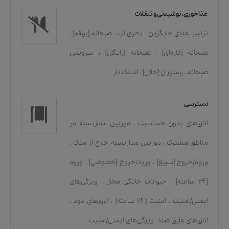
غذاخوری، نوشیدنی و تنقلات
ترتیب غذای جایگزین
،
بطری آب
،
صبحانه [بوفه]
،
صبحانه [قاره‌ای]
،
صبحانه [رایگان]
،
سرویس
صبحانه
،
رستوران [حلال]
،
اسنک بار
دسترسی
اتاق‌های بدون حساسیت
،
دوربین مداربسته در
مناطق مشترک
،
دوربین مداربسته خارج از ملک
،
ورود/خروج [سریع]
،
ورود/خروج [خصوصی]
،
ورود
[۲۴ ساعته]
،
حیوانات خانگی مجاز
،
ویژگی‌های
ایمنی/امنیت
،
امنیت [۲۴ ساعته]
،
آلارم‌های دود
،
اتاق‌های عایق صدا
،
ویژگی‌های ایمنی/امنیت