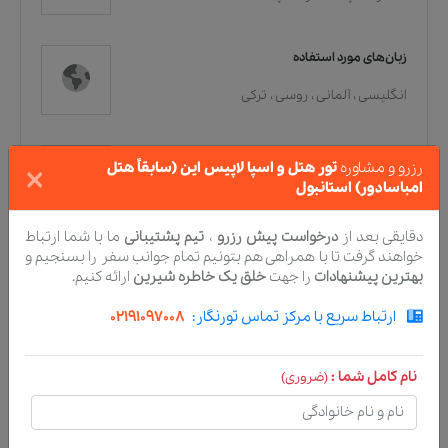
زبان‌های مورد استفاده
انگلیسی
،
آلمانی
،
روسی
،
ترکی
×
جابجایی
رزرو و مشاوره
تور هتل و اسپا لاپیس این (سابقاً هتل
امباسادور) استانبول
انتقال فرودگاه
،
Rental car
،
سرویس شاتل
،
سرویس تاکسی
دقایقی بعد از
درخواست پیش رزرو
،
تیم پشتیبانی
ما با شما ارتباط
خواهند گرفت تا با همراهی هم بتونیم تمام جوانب سفر را بسنجیم و
بهترین پیشنهادات
را جهت
خلق یک خاطره شیرین
ارائه کنیم.
کارهایی که می‌توان انجام داد، راه‌هایی برای استراحت
ارتباط سریع با مرکز تماس تورنگار:
02191097008
اسکراب بدن
،
پیچیدن بدن
،
سرگرمی در محل
،
اسپا/سونا
،
تورها
نام کامل شما :
(ضروری)
امکانات موجود در داخل اتاق