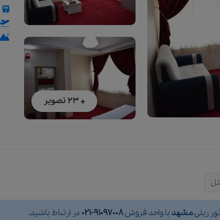
+ 23
تصویر
تل
تور ریلی
مشهد
با واحد فروش
021-91097008
در ارتباط باشید.