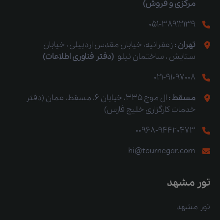
مرکزی و فروش)
051-38912139
تهران :
زعفرانیه، خیابان مقدس اردبیلی ، خیابان
ستایش ، ساختمان نیلو
(دفتر فناوری اطلاعات)
021-91097008
مسقط :
ال موج 335، خیابان 6، مسقط، عمان (دفتر
خدمات کارگزاری خلیج فارس)
00968-94420473
hi@tournegar.com
تور مشهد
تور مشهد