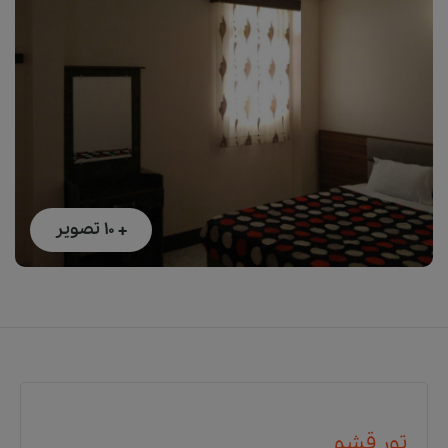
+ 10
تصویر
تور قشم