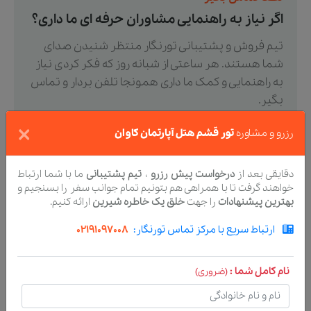
اگر نیاز به راهنمایی مشاوران حرفه ای ما داری؟
تیم فروش و پشتیبانی تورنگار منتظر شنیدن صدای
شما هستند. هر ساعتی از شبانه روز که فکر کردی نیاز
به راهنمایی و کمک ما داری همونجا تلفن بردار و تماس
بگیر.
×
رزرو و مشاوره
تور قشم هتل آپارتمان کاوان
ارتباط با ما
021-91097008
دقایقی بعد از
درخواست پیش رزرو
،
تیم پشتیبانی
ما با شما ارتباط
خواهند گرفت تا با همراهی هم بتونیم تمام جوانب سفر را بسنجیم و
بهترین پیشنهادات
را جهت
خلق یک خاطره شیرین
ارائه کنیم.
ارتباط سریع با مرکز تماس تورنگار:
02191097008
پیشنهاد تورهای مشابه
نام کامل شما :
(ضروری)