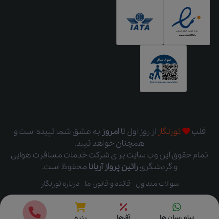
قلب
تورنگار
از روز اول
تا
امروز
به عشق شما تپیده است و
همچنان خواهد تپید.
تمام حقوق این وب سایت برای شرکت خدمات مسافرت هوایی
و گردشگری
راتین پرواز آریانا
محفوظ است.
سوالات متداول
قائده و قانون ما
درباره تورنگار
قیمت ها
رزرو
پیام رسان ها
آفرها
رزرو