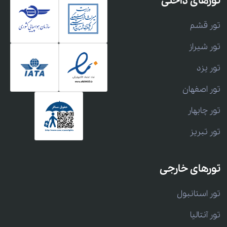
تورهای داخلی
تور قشم
تور شیراز
تور یزد
تور اصفهان
تور چابهار
تور تبریز
تورهای خارجی
تور استانبول
تور آنتالیا