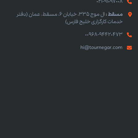
021-91097008
مسقط :
ال موج 335، خیابان 6، مسقط، عمان (دفتر
خدمات کارگزاری خلیج فارس)
00968-94420473
hi@tournegar.com