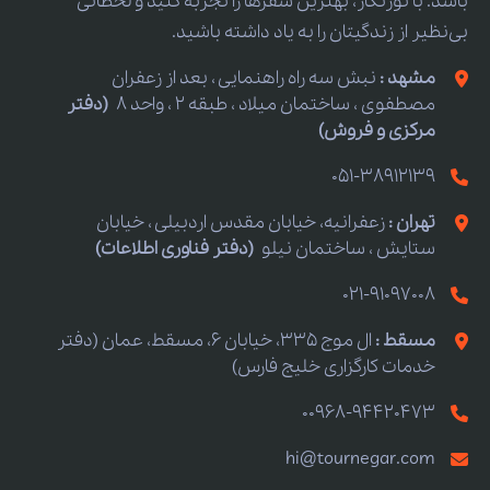
باشد. با تورنگار، بهترین سفرها را تجربه کنید و لحظاتی
بی‌نظیر از زندگیتان را به یاد داشته باشید.
مشهد :
نبش سه راه راهنمایی ، بعد از زعفران
مصطفوی ، ساختمان میلاد ، طبقه 2 ، واحد 8
(دفتر
مرکزی و فروش)
051-38912139
تهران :
زعفرانیه، خیابان مقدس اردبیلی ، خیابان
ستایش ، ساختمان نیلو
(دفتر فناوری اطلاعات)
021-91097008
مسقط :
ال موج 335، خیابان 6، مسقط، عمان (دفتر
خدمات کارگزاری خلیج فارس)
00968-94420473
hi@tournegar.com