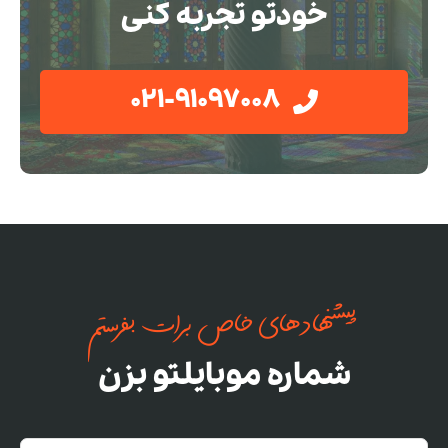
خودتو تجربه کنی
021-91097008
پیشنهادهای خاص برات بفرستم
شماره موبایلتو بزن