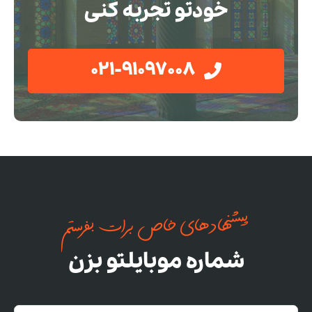
خودتو تجربه کنی
021-91097008
پیشنهادهای خاص برات بفرستم
شماره موبایلتو بزن