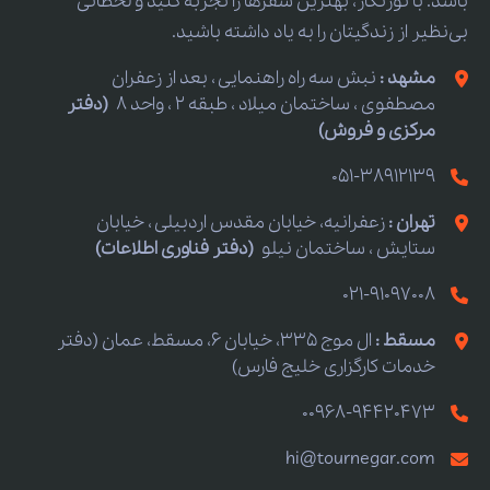
باشد. با تورنگار، بهترین سفرها را تجربه کنید و لحظاتی
بی‌نظیر از زندگیتان را به یاد داشته باشید.
مشهد :
نبش سه راه راهنمایی ، بعد از زعفران
مصطفوی ، ساختمان میلاد ، طبقه 2 ، واحد 8
(دفتر
مرکزی و فروش)
051-38912139
تهران :
زعفرانیه، خیابان مقدس اردبیلی ، خیابان
ستایش ، ساختمان نیلو
(دفتر فناوری اطلاعات)
021-91097008
مسقط :
ال موج 335، خیابان 6، مسقط، عمان (دفتر
خدمات کارگزاری خلیج فارس)
00968-94420473
hi@tournegar.com