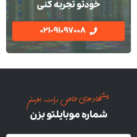
خودتو تجربه کنی
021-91097008
پیشنهادهای خاص برات بفرستم
شماره موبایلتو بزن