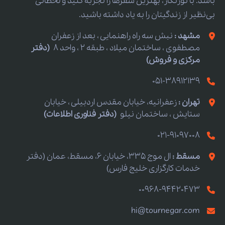
باشد. با تورنگار، بهترین سفرها را تجربه کنید و لحظاتی
بی‌نظیر از زندگیتان را به یاد داشته باشید.
مشهد :
نبش سه راه راهنمایی ، بعد از زعفران
مصطفوی ، ساختمان میلاد ، طبقه 2 ، واحد 8
(دفتر
مرکزی و فروش)
051-38912139
تهران :
زعفرانیه، خیابان مقدس اردبیلی ، خیابان
ستایش ، ساختمان نیلو
(دفتر فناوری اطلاعات)
021-91097008
مسقط :
ال موج 335، خیابان 6، مسقط، عمان (دفتر
خدمات کارگزاری خلیج فارس)
00968-94420473
hi@tournegar.com