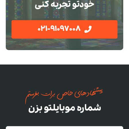
خودتو تجربه کنی
021-91097008
پیشنهادهای خاص برات بفرستم
شماره موبایلتو بزن