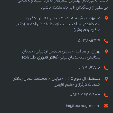
باشد. با تورنگار، بهترین سفرها را تجربه کنید و لحظاتی
بی‌نظیر از زندگیتان را به یاد داشته باشید.
مشهد :
نبش سه راه راهنمایی ، بعد از زعفران
مصطفوی ، ساختمان میلاد ، طبقه 2 ، واحد 8
(دفتر
مرکزی و فروش)
051-38912139
تهران :
زعفرانیه، خیابان مقدس اردبیلی ، خیابان
ستایش ، ساختمان نیلو
(دفتر فناوری اطلاعات)
021-91097008
مسقط :
ال موج 335، خیابان 6، مسقط، عمان (دفتر
خدمات کارگزاری خلیج فارس)
00968-94420473
hi@tournegar.com