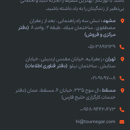
باشد. با تورنگار، بهترین سفرها را تجربه کنید و لحظاتی
بی‌نظیر از زندگیتان را به یاد داشته باشید.
مشهد :
نبش سه راه راهنمایی ، بعد از زعفران
مصطفوی ، ساختمان میلاد ، طبقه 2 ، واحد 8
(دفتر
مرکزی و فروش)
051-38912139
تهران :
زعفرانیه، خیابان مقدس اردبیلی ، خیابان
ستایش ، ساختمان نیلو
(دفتر فناوری اطلاعات)
021-91097008
مسقط :
ال موج 335، خیابان 6، مسقط، عمان (دفتر
خدمات کارگزاری خلیج فارس)
00968-94420473
hi@tournegar.com