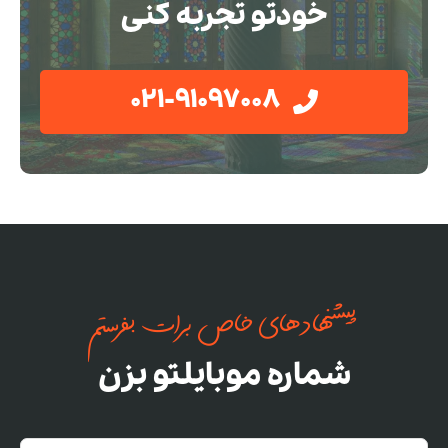
خودتو تجربه کنی
021-91097008
پیشنهادهای خاص برات بفرستم
شماره موبایلتو بزن