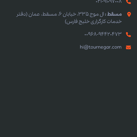
021-91097008
مسقط :
ال موج 335، خیابان 6، مسقط، عمان (دفتر
خدمات کارگزاری خلیج فارس)
00968-94420473
hi@tournegar.com