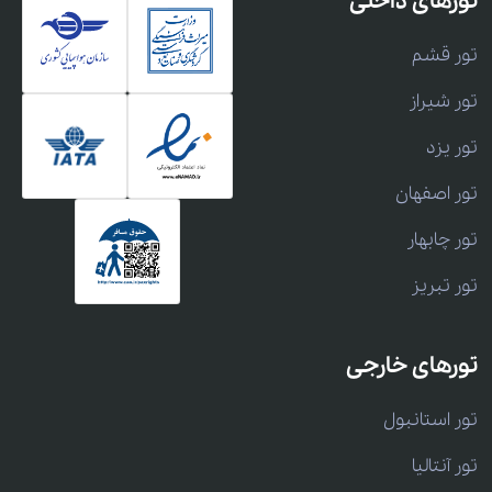
تورهای داخلی
تور قشم
تور شیراز
تور یزد
تور اصفهان
تور چابهار
تور تبریز
تورهای خارجی
تور استانبول
تور آنتالیا