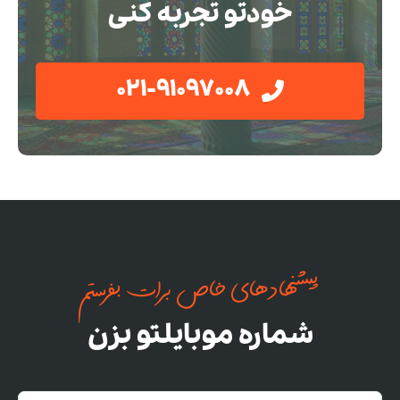
خودتو تجربه کنی
021-91097008
پیشنهادهای خاص برات بفرستم
شماره موبایلتو بزن