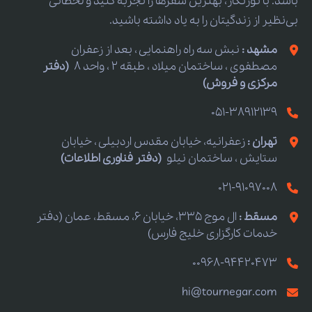
باشد. با تورنگار، بهترین سفرها را تجربه کنید و لحظاتی
بی‌نظیر از زندگیتان را به یاد داشته باشید.
مشهد :
نبش سه راه راهنمایی ، بعد از زعفران
مصطفوی ، ساختمان میلاد ، طبقه 2 ، واحد 8
(دفتر
مرکزی و فروش)
051-38912139
تهران :
زعفرانیه، خیابان مقدس اردبیلی ، خیابان
ستایش ، ساختمان نیلو
(دفتر فناوری اطلاعات)
021-91097008
مسقط :
ال موج 335، خیابان 6، مسقط، عمان (دفتر
خدمات کارگزاری خلیج فارس)
00968-94420473
hi@tournegar.com