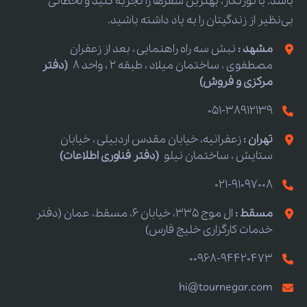
باشد. با تورنگار، بهترین سفرها را تجربه کنید و لحظاتی
بی‌نظیر از زندگیتان را به یاد داشته باشید.
مشهد :
نبش سه راه راهنمایی ، بعد از زعفران
مصطفوی ، ساختمان میلاد ، طبقه 2 ، واحد 8
(دفتر
مرکزی و فروش)
051-38912139
تهران :
زعفرانیه، خیابان مقدس اردبیلی ، خیابان
ستایش ، ساختمان نیلو
(دفتر فناوری اطلاعات)
021-91097008
مسقط :
ال موج 335، خیابان 6، مسقط، عمان (دفتر
خدمات کارگزاری خلیج فارس)
00968-94420473
hi@tournegar.com