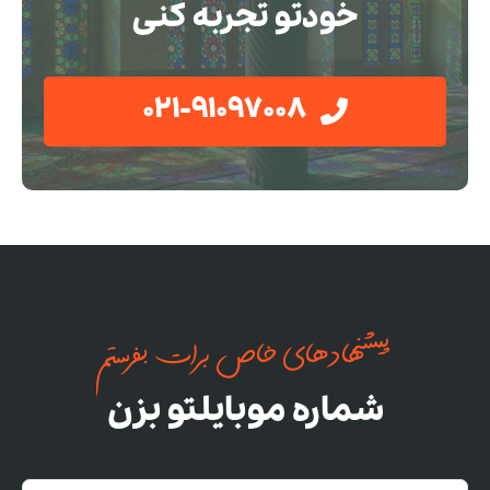
خودتو تجربه کنی
021-91097008
پیشنهادهای خاص برات بفرستم
شماره موبایلتو بزن