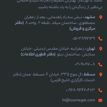
باشد. با تورنگار، بهترین سفرها را تجربه کنید و لحظاتی
بی‌نظیر از زندگیتان را به یاد داشته باشید.
مشهد :
نبش سه راه راهنمایی ، بعد از زعفران
مصطفوی ، ساختمان میلاد ، طبقه 2 ، واحد 8
(دفتر
مرکزی و فروش)
051-38912139
تهران :
زعفرانیه، خیابان مقدس اردبیلی ، خیابان
ستایش ، ساختمان نیلو
(دفتر فناوری اطلاعات)
021-91097008
مسقط :
ال موج 335، خیابان 6، مسقط، عمان (دفتر
خدمات کارگزاری خلیج فارس)
00968-94420473
hi@tournegar.com