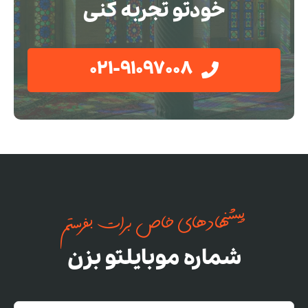
خودتو تجربه کنی
021-91097008
پیشنهادهای خاص برات بفرستم
شماره موبایلتو بزن