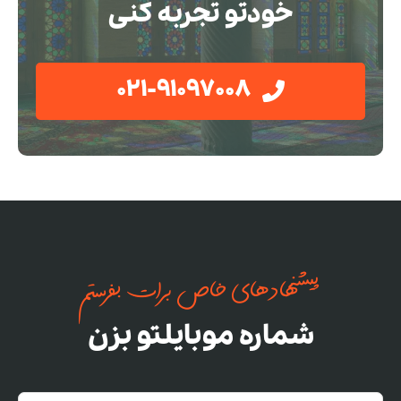
خودتو تجربه کنی
021-91097008
پیشنهادهای خاص برات بفرستم
شماره موبایلتو بزن