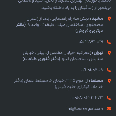
باشد. با تورنگار، بهترین سفرها را تجربه کنید و لحظاتی
بی‌نظیر از زندگیتان را به یاد داشته باشید.
مشهد :
نبش سه راه راهنمایی ، بعد از زعفران
مصطفوی ، ساختمان میلاد ، طبقه 2 ، واحد 8
(دفتر
مرکزی و فروش)
051-38912139
تهران :
زعفرانیه، خیابان مقدس اردبیلی ، خیابان
ستایش ، ساختمان نیلو
(دفتر فناوری اطلاعات)
021-91097008
مسقط :
ال موج 335، خیابان 6، مسقط، عمان (دفتر
خدمات کارگزاری خلیج فارس)
00968-94420473
hi@tournegar.com