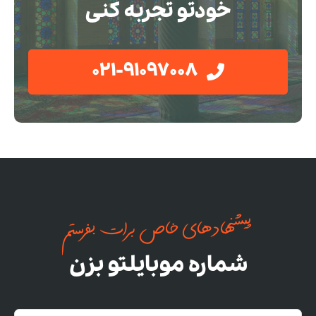
خودتو تجربه کنی
021-91097008
پیشنهادهای خاص برات بفرستم
شماره موبایلتو بزن