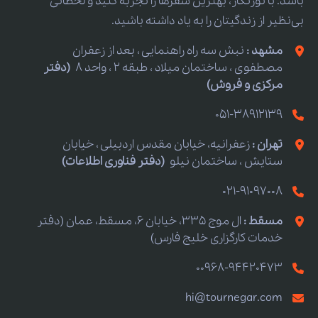
باشد. با تورنگار، بهترین سفرها را تجربه کنید و لحظاتی
بی‌نظیر از زندگیتان را به یاد داشته باشید.
مشهد :
نبش سه راه راهنمایی ، بعد از زعفران
مصطفوی ، ساختمان میلاد ، طبقه 2 ، واحد 8
(دفتر
مرکزی و فروش)
051-38912139
تهران :
زعفرانیه، خیابان مقدس اردبیلی ، خیابان
ستایش ، ساختمان نیلو
(دفتر فناوری اطلاعات)
021-91097008
مسقط :
ال موج 335، خیابان 6، مسقط، عمان (دفتر
خدمات کارگزاری خلیج فارس)
00968-94420473
hi@tournegar.com