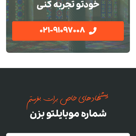
خودتو تجربه کنی
021-91097008
پیشنهادهای خاص برات بفرستم
شماره موبایلتو بزن