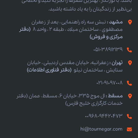
باشد. با تورنگار، بهترین سفرها را تجربه کنید و لحظاتی
بی‌نظیر از زندگیتان را به یاد داشته باشید.
مشهد :
نبش سه راه راهنمایی ، بعد از زعفران
مصطفوی ، ساختمان میلاد ، طبقه 2 ، واحد 8
(دفتر
مرکزی و فروش)
051-38912139
تهران :
زعفرانیه، خیابان مقدس اردبیلی ، خیابان
ستایش ، ساختمان نیلو
(دفتر فناوری اطلاعات)
021-91097008
مسقط :
ال موج 335، خیابان 6، مسقط، عمان (دفتر
خدمات کارگزاری خلیج فارس)
00968-94420473
hi@tournegar.com