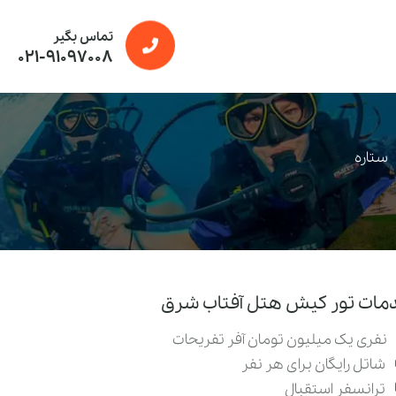
تماس بگیر
021-91097008
ستاره
مات تور کیش هتل آفتاب شرق
نفری یک میلیون تومان آفر تفریحات
شاتل رایگان برای هر نفر
ترانسفر استقبال