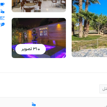
+ 31
تصویر
تل
ر