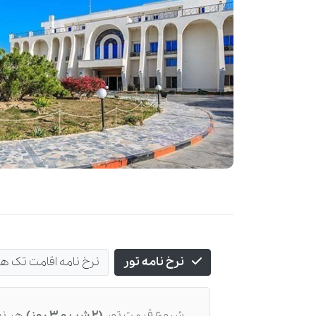
نرخ نامه تور
نرخ نامه اقامت تک ه
شروع قیمت تور
(2 شب و 3 روز)
هر نف