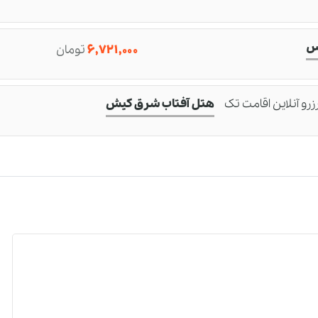
س
۶,۷۲۱,۰۰۰
تومان
زرو آنلاین اقامت تک
هتل آفتاب شرق کیش
×
رو و مشاوره
تور کیش هتل آفتاب شرق
قایقی بعد از
درخواست پیش رزرو
،
تیم پشتیبانی
ما با شما ارتباط
واهند گرفت تا با همراهی هم بتونیم تمام جوانب سفر را بسنجیم
بهترین پیشنهادات
را جهت
خلق یک خاطره شیرین
ارائه کنیم.
ارتباط سریع با مرکز تماس تورنگار:
02191097008
نام کامل شما :
شماره تماس :
(ضروری)
(ضروری)