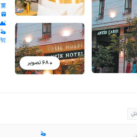
+ 68
تصویر
تل
ر