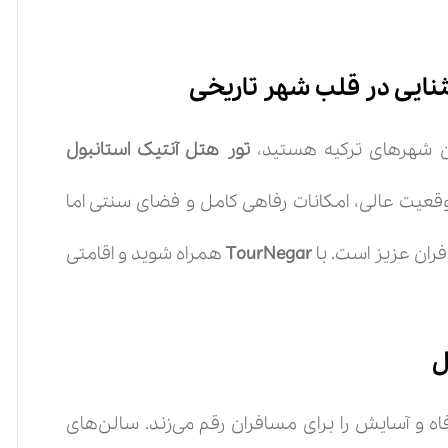
ثنایی در قلب شهر تاریخی
ترین شهرهای ترکیه هستید،
تور هتل آنتیک استانبول
×
رو و مشاوره
تور هتل آنتیک استانبول
موقعیت عالی، امکانات رفاهی کامل و فضای سنتی اما
ران عزیز است. با
TourNegar
همراه شوید و اقامتی
قایقی بعد از
درخواست پیش رزرو
،
تیم پشتیبانی
ما با شما ارتباط
واهند گرفت تا با همراهی هم بتونیم تمام جوانب سفر را بسنجیم
بهترین پیشنهادات
را جهت
خلق یک خاطره شیرین
ارائه کنیم.
ارتباط سریع با مرکز تماس تورنگار:
02191097008
ل
نام کامل شما :
شماره تماس :
(ضروری)
(ضروری)
فاه و آسایش را برای مسافران رقم می‌زند. سالن‌های