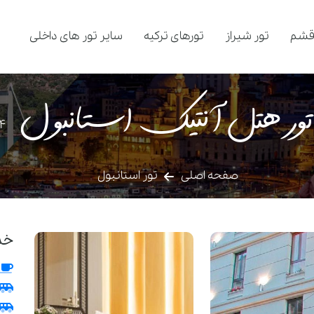
قشم
تور شیراز
تورهای ترکیه
سایر تور های داخلی
تور هتل آنتیک استانبول
4
صفحه اصلی
تور استانبول
خد