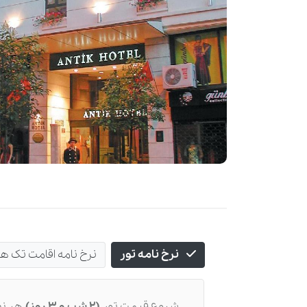
نرخ نامه تور
نرخ نامه اقامت تک ه
شروع قیمت تور
(2 شب و 3 روز)
هر نف