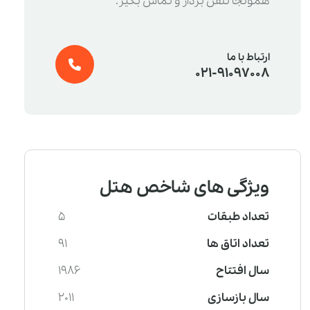
همونجا تلفن بردار و تماس بگیر.
ارتباط با ما
021-91097008
ویژگی های شاخص هتل
تعداد طبقات
5
تعداد اتاق ها
91
سال افتتاح
1986
سال بازسازی
2011