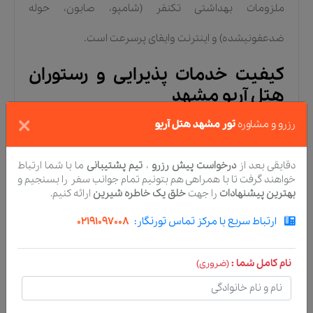
ملزومات بهداشتی تکنفر (شامپو، صابون، حوله
ضدعفونیشده) و اینترنت وایفای پرسرعت است.
کیفیت خدمات پذیرایی و رستوران
هتل آریو مشهد
×
رزرو و مشاوره
تور مشهد هتل آریو
یکی از نقاط قوت برجسته در تجربه مسافران تور مشهد هتل
آریو، کیفیت مطلوب خدمات غذایی آن است. سالن رستوران
دقایقی بعد از
درخواست پیش رزرو
،
تیم پشتیبانی
ما با شما ارتباط
خواهند گرفت تا با همراهی هم بتونیم تمام جوانب سفر را بسنجیم و
هتل با ظرفیت مناسب و فضایی کاملاً بهداشتی و شیک،
بهترین پیشنهادات
را جهت
خلق یک خاطره شیرین
ارائه کنیم.
ارتباط سریع با مرکز تماس تورنگار:
02191097008
روزانه در سه نوبت صبحانه، ناهار و شام آماده پذیرایی از
زائران گرامی است.
نام کامل شما :
(ضروری)
صبحانه هتل به صورت بوفه سرد و گرم سرو میشود که