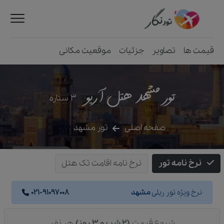
قیمت ها
تصاویر
جزئیات
موقعیت مکانی
تور مشهد هتل آریو
3
ستاره
صفحه اصلی
تور مشهد
نرخ نامه تور
نرخ نامه اقامت تک هتل
نرخ ویژه تور ریلی
مشهد
021-91097008
شروع قیمت
(2 شب و 3 روز)
هر نفر