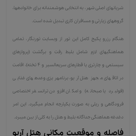
شریانهای اصلی شهر، به انتخابی هوشمندانه برای خانوادهها،
گروههای زیارتی و مسافران کاری تبدیل شده است.
هنگام رزرو پکیج کامل این تور از وبسایت تورنگار، تمامی
هماهنگیهای لازم شامل بلیط رفت و برگشت (پروازهای
سیستمی و چارتری یا قطارهای سریعالسیر و 4 تخته)، اقامت
در اتاقهای مجهز هتل آریو، برنامهریزی وعدههای غذایی
(فولبرد یا صبحانه) و امکان افزودن ترانسفر اختصاصی
فرودگاهی و ریلی به صورت یکپارچه انجام میگیرد. این امر
دغدغه هماهنگی جداگانه بلیط و هتل را به کلی از بین میبرد.
فاصله و موقعیت مکانی هتل آریو