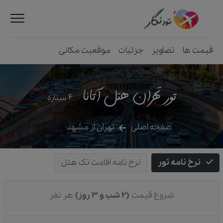
قیمت ها
تصاویر
جزئیات
موقعیت مکانی
تور تهران هتل آتانا
4
ستاره
صفحه اصلی
تهران از مشهد
نرخ نامه تور
نرخ نامه اقامت تک هتل
شروع قیمت
(2 شب و 3 روز)
هر نفر