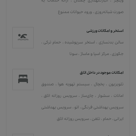
ویلچر
،
انبارنگهداری چمدان
،
ارائه خدمات به
صورت شبانه‌روزی
،
ورود حیوانات ممنوع
استخر و امکانات ورزشی
سالن بدنسازی
،
استخر سرپوشیده
،
حمام ترکی
،
جکوزی
،
مرکز اسپا و ماساژ
،
سونا
امکانات موجود در داخل اتاق
تلویزیون
،
یخچال
،
سیستم تهویه هوا
،
صندوق
امانات
،
سشوار
،
چای‌ساز
،
سرویس روزانه اتاق
،
سرویس بهداشتی فرنگی
،
اتو
،
سرویس بهداشتی
ایرانی
،
حمام
،
تلفن
،
سرویس روزانه اتاق