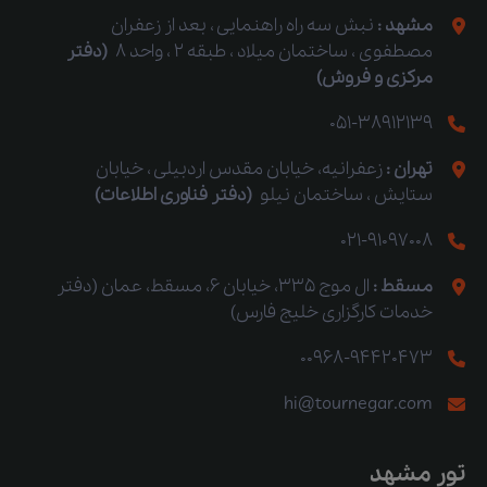
مشهد :
نبش سه راه راهنمایی ، بعد از زعفران
مصطفوی ، ساختمان میلاد ، طبقه 2 ، واحد 8
(دفتر
مرکزی و فروش)
051-38912139
تهران :
زعفرانیه، خیابان مقدس اردبیلی ، خیابان
ستایش ، ساختمان نیلو
(دفتر فناوری اطلاعات)
021-91097008
مسقط :
ال موج 335، خیابان 6، مسقط، عمان (دفتر
خدمات کارگزاری خلیج فارس)
00968-94420473
hi@tournegar.com
تور مشهد