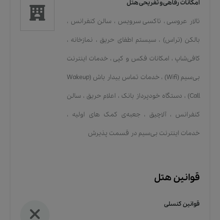
امکانات رفاهی و تفریحی هتل
تالار عروسی
،
تاکسی سرویس
،
سالن کنفرانس
،
بالکن (تراس)
،
سیستم اطفای حریق
،
نمازخانه
،
کافی‌شاپ
،
امکانات فکس و کپی
،
خدمات اينترنت
بی‌سیم (Wifi)
،
خدمات تماس بیدار باش (Wakeup
Call)
،
دستگاه خودپرداز بانک
،
اعلام حریق
،
سالن
کنفرانس
،
آلاچیق
،
جعبه‌ی کمک های اولیه
،
خدمات اينترنت بی‌سیم در قسمت پذیرش
قوانین هتل
قوانین کنسلی