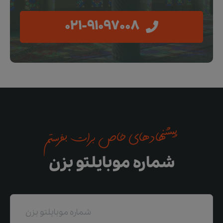
021-91097008
پیشنهادهای خاص برات بفرستم
شماره موبایلتو بزن