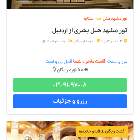
تور
مشهد
هتل
سه
ستاره
تور مشهد هتل بشری
از
اردبیل
2 شب و 3 روز
صبحانه رایگان
ترانسفر استقبال
تور
با مدت
اقامت دلخواه شما
قابل رزرو است.
☎️ مشاوره رایگان 👇
021-91097008
رزرو و جزئیات
گشت رایگان طرقبه و چالیدره