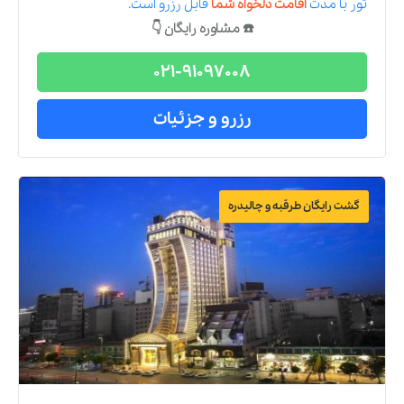
تور
با مدت
اقامت دلخواه شما
قابل رزرو است.
☎️ مشاوره رایگان 👇
021-91097008
رزرو و جزئیات
گشت رایگان طرقبه و چالیدره