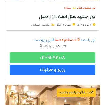
تور
مشهد
هتل
دو
ستاره
تور مشهد هتل انقلاب
از
اردبیل
2 شب و 3 روز
صبحانه رایگان
ترانسفر استقبال
تور
با مدت
اقامت دلخواه شما
قابل رزرو است.
☎️ مشاوره رایگان 👇
021-91097008
رزرو و جزئیات
گشت رایگان طرقبه و چالیدره