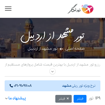
تور مشهد از اردبیل
صفحه اصلی
تور مشهد از اردبیل
رزرو تور مشهد از اردبیل با بهترین قیمت؛ شامل پروازهای مستقیم از
فرودگاه اردبیل و راهنمای سفر ترکیبی (زمینی تا تبریز، سپس ریلی).
مقایسه دقیق هتل‌های نزدیک حرم رضوی.
نرخ ویژه تور ریلی
مشهد
021-91097008
169
تور
پیشنهاد ما
فیلتر
فیلتر