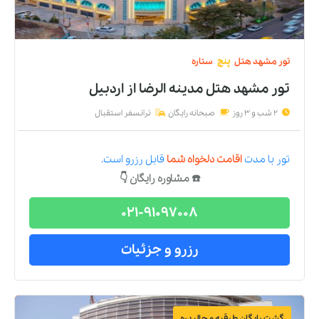
تور
مشهد
هتل
پنج
ستاره
تور مشهد هتل مدینه الرضا
از
اردبیل
2 شب و 3 روز
صبحانه رایگان
ترانسفر استقبال
تور
با مدت
اقامت دلخواه شما
قابل رزرو است.
☎️ مشاوره رایگان 👇
021-91097008
رزرو و جزئیات
گشت رایگان طرقبه و چالیدره