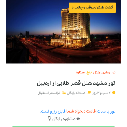
گشت رایگان طرقبه و چالیدره
تور
مشهد
هتل
پنج
ستاره
تور مشهد هتل قصر طلایی
از
اردبیل
2 شب و 3 روز
صبحانه رایگان
ترانسفر استقبال
تور
با مدت
اقامت دلخواه شما
قابل رزرو است.
☎️ مشاوره رایگان 👇