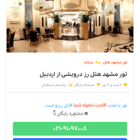
تور
مشهد
هتل
سه
ستاره
تور مشهد هتل رز درویشی
از
اردبیل
2 شب و 3 روز
صبحانه رایگان
ترانسفر استقبال
تور
با مدت
اقامت دلخواه شما
قابل رزرو است.
☎️ مشاوره رایگان 👇
021-91097008