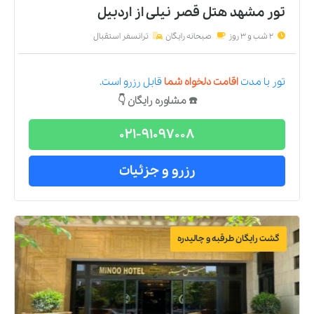
تور مشهد هتل قصر نیلی
از
اردبیل
2 شب و 3 روز
صبحانه رایگان
ترانسفر استقبال
تور
با مدت
اقامت دلخواه شما
قابل رزرو است.
☎️ مشاوره رایگان 👇
021-91097008
رزرو و جزئیات
گشت رایگان طرقبه و چالیدره