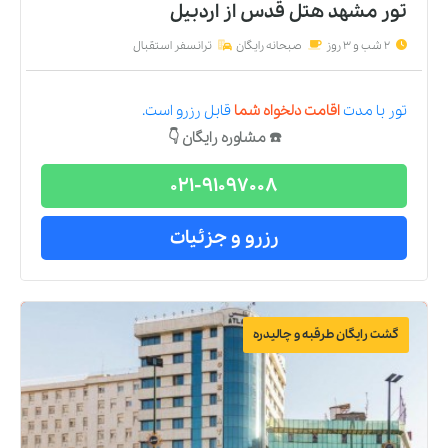
تور مشهد هتل قدس
از
اردبیل
2 شب و 3 روز
صبحانه رایگان
ترانسفر استقبال
تور
با مدت
اقامت دلخواه شما
قابل رزرو است.
☎️ مشاوره رایگان 👇
021-91097008
رزرو و جزئیات
گشت رایگان طرقبه و چالیدره