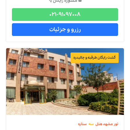
☎️ مشاوره رایگان 👇
021-91097008
رزرو و جزئیات
گشت رایگان طرقبه و چالیدره
تور
مشهد
هتل
سه
ستاره