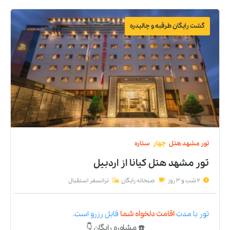
گشت رایگان طرقبه و چالیدره
تور
مشهد
هتل
چهار
ستاره
تور مشهد هتل کیانا
از
اردبیل
2 شب و 3 روز
صبحانه رایگان
ترانسفر استقبال
تور
با مدت
اقامت دلخواه شما
قابل رزرو است.
☎️ مشاوره رایگان 👇