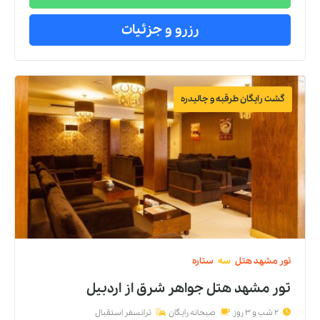
رزرو و جزئیات
گشت رایگان طرقبه و چالیدره
تور
مشهد
هتل
سه
ستاره
تور مشهد هتل جواهر شرق
از
اردبیل
2 شب و 3 روز
صبحانه رایگان
ترانسفر استقبال