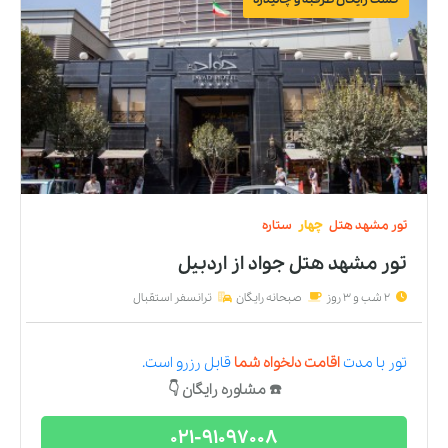
تور
مشهد
هتل
چهار
ستاره
تور مشهد هتل جواد
از
اردبیل
2 شب و 3 روز
صبحانه رایگان
ترانسفر استقبال
تور
با مدت
اقامت دلخواه شما
قابل رزرو است.
☎️ مشاوره رایگان 👇
021-91097008