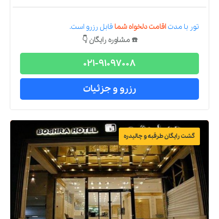
تور
با مدت
اقامت دلخواه شما
قابل رزرو است.
☎️ مشاوره رایگان 👇
021-91097008
رزرو و جزئیات
گشت رایگان طرقبه و چالیدره