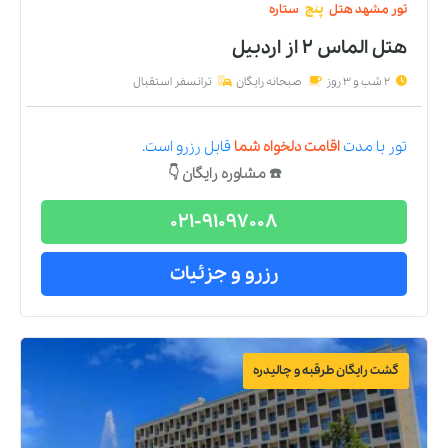
تور
مشهد
هتل
پنج
ستاره
هتل الماس ۲
از
اردبیل
2 شب و 3 روز
صبحانه رایگان
ترانسفر استقبال
تور
با مدت
اقامت دلخواه شما
قابل رزرو است.
☎️ مشاوره رایگان 👇
021-91097008
رزرو و جزئیات
گشت رایگان طرقبه و چالیدره