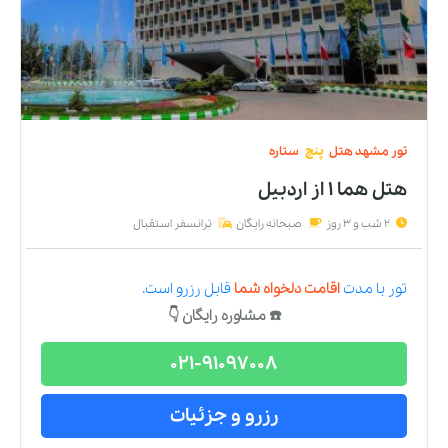
تور
مشهد
هتل
پنج
ستاره
هتل هما ۱
از
اردبیل
2 شب و 3 روز
صبحانه رایگان
ترانسفر استقبال
تور
با مدت
اقامت دلخواه شما
قابل رزرو است.
☎️ مشاوره رایگان 👇
021-91097008
رزرو و جزئیات