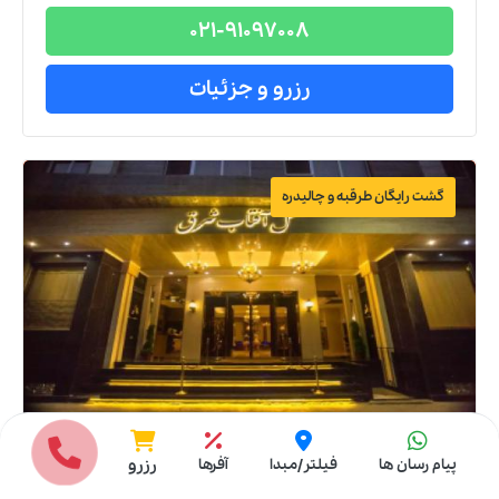
021-91097008
رزرو و جزئیات
گشت رایگان طرقبه و چالیدره
انتخاب مبدا
تور
مشهد
هتل
سه
ستاره
پیام رسان ها
فیلتر/مبدا
آفرها
رزرو
تور مشهد هتل آفتاب شرق
از
اردبیل