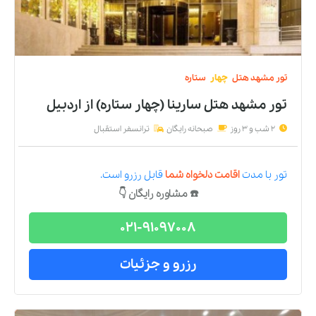
تور
مشهد
هتل
چهار
ستاره
تور مشهد هتل سارینا (چهار ستاره)
از
اردبیل
2 شب و 3 روز
صبحانه رایگان
ترانسفر استقبال
تور
با مدت
اقامت دلخواه شما
قابل رزرو است.
☎️ مشاوره رایگان 👇
021-91097008
رزرو و جزئیات