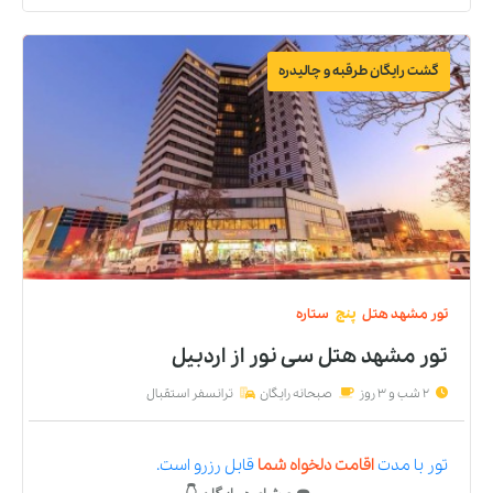
گشت رایگان طرقبه و چالیدره
تور
مشهد
هتل
پنج
ستاره
تور مشهد هتل سی نور
از
اردبیل
2 شب و 3 روز
صبحانه رایگان
ترانسفر استقبال
تور
با مدت
اقامت دلخواه شما
قابل رزرو است.