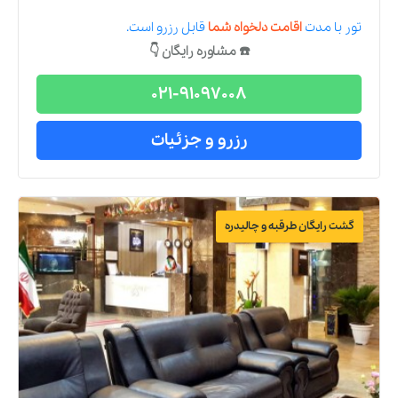
تور
با مدت
اقامت دلخواه شما
قابل رزرو است.
☎️ مشاوره رایگان 👇
021-91097008
رزرو و جزئیات
گشت رایگان طرقبه و چالیدره