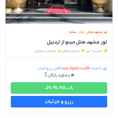
تور
مشهد
هتل
چهار
ستاره
تور مشهد هتل مینو
از
اردبیل
2 شب و 3 روز
صبحانه رایگان
ترانسفر استقبال
تور
با مدت
اقامت دلخواه شما
قابل رزرو است.
☎️ مشاوره رایگان 👇
021-91097008
رزرو و جزئیات