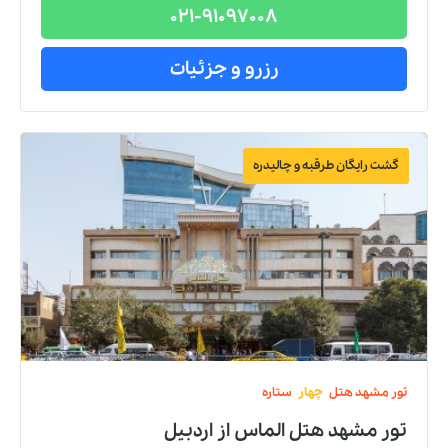
021-91097008
رزرو و جزئیات
گشت رایگان طرقبه و چالیدره
تور
مشهد
هتل
چهار
ستاره
تور مشهد هتل الماس
از
اردبیل