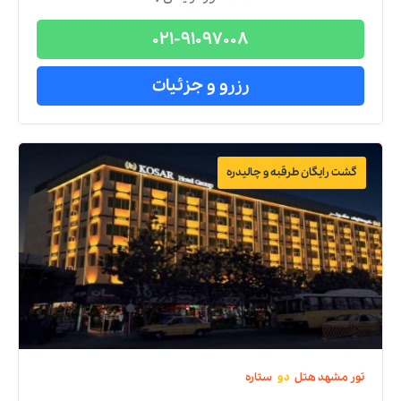
021-91097008
رزرو و جزئیات
گشت رایگان طرقبه و چالیدره
تور
مشهد
هتل
دو
ستاره