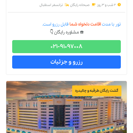
2 شب و 3 روز
صبحانه رایگان
ترانسفر استقبال
تور
با مدت
اقامت دلخواه شما
قابل رزرو است.
☎️ مشاوره رایگان 👇
021-91097008
رزرو و جزئیات
گشت رایگان طرقبه و چالیدره