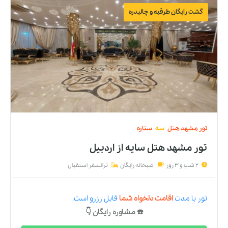
گشت رایگان طرقبه و چالیدره
تور
مشهد
هتل
سه
ستاره
تور مشهد هتل سایه
از
اردبیل
2 شب و 3 روز
صبحانه رایگان
ترانسفر استقبال
تور
با مدت
اقامت دلخواه شما
قابل رزرو است.
☎️ مشاوره رایگان 👇