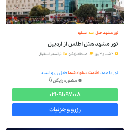
تور
مشهد
هتل
سه
ستاره
تور مشهد هتل اطلس
از
اردبیل
2 شب و 3 روز
صبحانه رایگان
ترانسفر استقبال
تور
با مدت
اقامت دلخواه شما
قابل رزرو است.
☎️ مشاوره رایگان 👇
021-91097008
رزرو و جزئیات