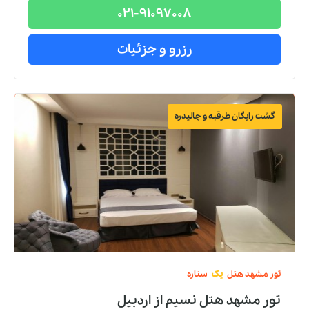
021-91097008
رزرو و جزئیات
گشت رایگان طرقبه و چالیدره
تور
مشهد
هتل
یک
ستاره
تور مشهد هتل نسیم
از
اردبیل