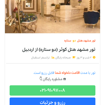
تور
مشهد
هتل
دو
ستاره
تور مشهد هتل کوثر (دو ستاره)
از
اردبیل
2 شب و 3 روز
صبحانه رایگان
ترانسفر استقبال
تور
با مدت
اقامت دلخواه شما
قابل رزرو است.
☎️ مشاوره رایگان 👇
021-91097008
رزرو و جزئیات