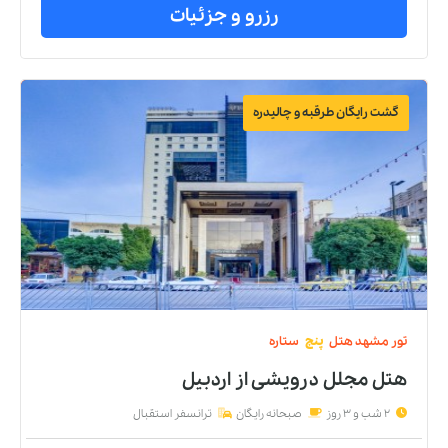
رزرو و جزئیات
گشت رایگان طرقبه و چالیدره
تور
مشهد
هتل
پنج
ستاره
هتل مجلل درویشی
از
اردبیل
2 شب و 3 روز
صبحانه رایگان
ترانسفر استقبال