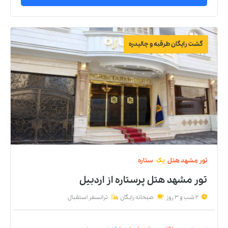
گشت رایگان طرقبه و چالیدره
تور
مشهد
هتل
یک
ستاره
تور مشهد هتل پرستاره
از
اردبیل
2 شب و 3 روز
صبحانه رایگان
ترانسفر استقبال