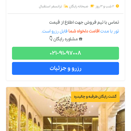
2 شب و 3 روز
صبحانه رایگان
ترانسفر استقبال
تماس با تیم فروش جهت اطلاع از قیمت
تور
با مدت
اقامت دلخواه شما
قابل رزرو است.
☎️ مشاوره رایگان 👇
021-91097008
رزرو و جزئیات
گشت رایگان طرقبه و چالیدره