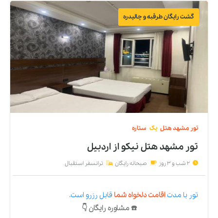
گشت رایگان طرقبه و چالیدره
تور
مشهد
هتل
یک
ستاره
تور مشهد هتل نیکو
از
اردبیل
2 شب و 3 روز
صبحانه رایگان
ترانسفر استقبال
تور
با مدت
اقامت دلخواه شما
قابل رزرو است.
☎️ مشاوره رایگان 👇