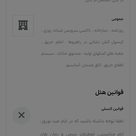
در لابی
،
مبلمان در لابی
عمومی
روزنامه
،
نمازخانه
،
تاکسی سرویس شبانه روزی
،
کپسول آتش نشانی در راهروها
،
اعلام حریق
،
جعبه های کمکهای اولیه
،
صندوق امانات
،
سیستم
اطفای حریق
،
اتاق چمدان
،
آسانسور
قوانین هتل
قوانین کنسلی
لطفا توجه داشته باشید که در ایام عید نوروز،
ایام مناسبتی، تعطیلات رسمی و زمان های