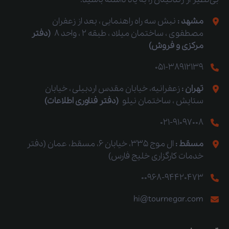
مشهد :
نبش سه راه راهنمایی ، بعد از زعفران
مصطفوی ، ساختمان میلاد ، طبقه 2 ، واحد 8
(دفتر
مرکزی و فروش)
051-38912139
تهران :
زعفرانیه، خیابان مقدس اردبیلی ، خیابان
ستایش ، ساختمان نیلو
(دفتر فناوری اطلاعات)
021-91097008
مسقط :
ال موج 335، خیابان 6، مسقط، عمان (دفتر
خدمات کارگزاری خلیج فارس)
00968-94420473
hi@tournegar.com