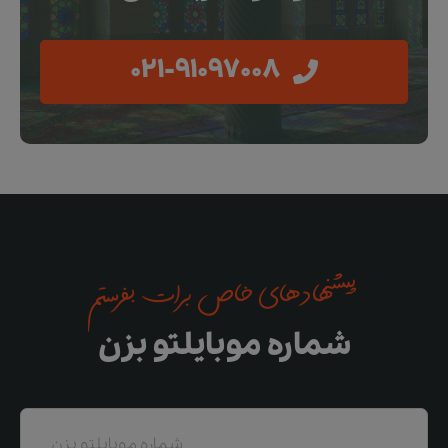
021-91097008
پیشنهادهای خاص برات بفرستم
شماره موبایلتو بزن