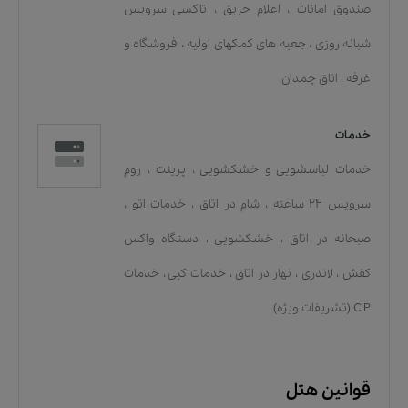
صندوق امانات
،
اعلام حریق
،
تاکسی سرویس
شبانه روزی
،
جعبه های کمکهای اولیه
،
فروشگاه و
غرفه
،
اتاق چمدان
خدمات
خدمات لباسشویی و خشکشویی
،
پرینت
،
روم
سرویس 24 ساعته
،
شام در اتاق
،
خدمات اتو
،
صبحانه در اتاق
،
خشکشویی
،
دستگاه واکس
کفش
،
لاندری
،
نهار در اتاق
،
خدمات کپی
،
خدمات
CIP (تشریفات ویژه)
قوانین هتل