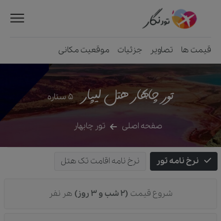
قیمت ها
تصاویر
جزئیات
موقعیت مکانی
تور چابهار هتل لیپار
5
ستاره
صفحه اصلی
تور چابهار
نرخ نامه تور
نرخ نامه اقامت تک هتل
شروع قیمت
(2 شب و 3 روز)
هر نفر