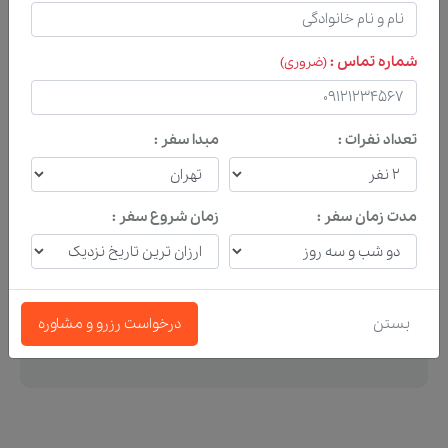
شماره تماس :
(ضروری)
لطفا تماس بگیر
اگر نیاز به راهنمایی مشاوران حرفه ای ما داری؟
تعداد نفرات :
مبدا سفر :
تیم فروش و پشتیبانی تورنگار منتظر شنیدن صدای
شما هستند. هر ساعتی از شبانه روز که فکر کردی نیاز
به راهنمایی و کمک ما داری همونجا تلفن بردار و تماس
مدت زمان سفر :
زمان شروع سفر :
بگیر.
ارتباط با ما
بستن
درخواست رزرو و مشاوره
021-91097008