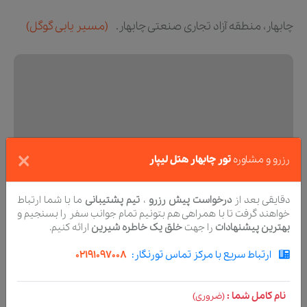
چابهار، منطقه آزاد تجاری صنعتی چابهار.
(مسیر یابی گوگل)
×
رزرو و مشاوره
تور چابهار هتل لیپار
دقایقی بعد از
درخواست پیش رزرو
،
تیم پشتیبانی
ما با شما ارتباط
خواهند گرفت تا با همراهی هم بتونیم تمام جوانب سفر را بسنجیم و
بهترین پیشنهادات
را جهت
خلق یک خاطره شیرین
ارائه کنیم.
ارتباط سریع با مرکز تماس تورنگار:
02191097008
نام کامل شما :
(ضروری)