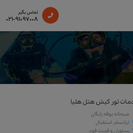
تماس بگیر
021-91097008
مات تور کیش هتل هلیا
صبحانه بوفه رایگان
ترانسفر استقبال
رستوران و فست فود