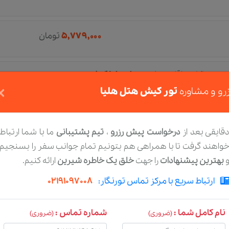
۵,۷۷۹,۰۰۰
تومان
رزرو آنلاین اقامت تک
هتل هلیا کیش
×
رو و مشاوره
تور کیش هتل هلیا
قایقی بعد از
درخواست پیش رزرو
،
تیم پشتیبانی
ما با شما ارتباط
واهند گرفت تا با همراهی هم بتونیم تمام جوانب سفر را بسنجیم
بهترین پیشنهادات
را جهت
خلق یک خاطره شیرین
ارائه کنیم.
ارتباط سریع با مرکز تماس تورنگار:
02191097008
نام کامل شما :
شماره تماس :
(ضروری)
(ضروری)