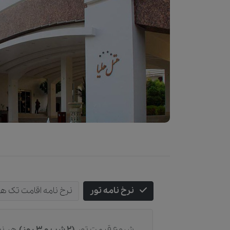
نرخ نامه تور
نرخ نامه اقامت تک ه
شروع قیمت تور
(2 شب و 3 روز)
هر نف