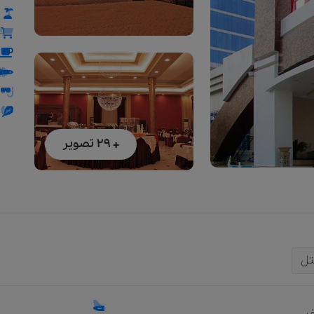
+ 29
تصویر
تل
ر