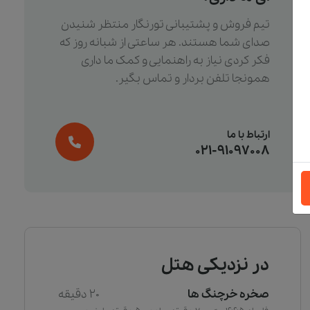
تیم فروش و پشتیبانی تورنگار منتظر شنیدن
صدای شما هستند. هر ساعتی از شبانه روز که
فکر کردی نیاز به راهنمایی و کمک ما داری
همونجا تلفن بردار و تماس بگیر.
ارتباط با ما
021-91097008
در نزدیکی هتل
صخره خرچنگ ها
20 دقیقه