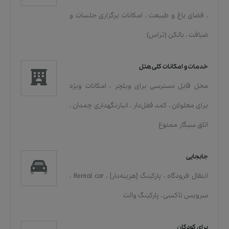
،
فضای باغ و طبیعت
،
امکانات برگزاری جلسات و
ضیافت
،
بالکن (تراس)
خدمات و امکانات کلی هتل
محل قابل دسترسی برای ویلچر
،
امکانات ویژه
برای معلولان
،
کمد قفل‌دار
،
انبارنگهداری چمدان
،
اتاق سیگار ممنوع
جابجایی
انتقال فرودگاه
،
پارکینگ [هزینه‌دار]
،
Rental car
،
سرویس تاکسی
،
پارکینگ والت
برای کودکان