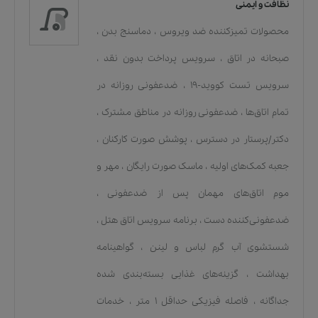
نظافت و ایمنی
محصولات تمیزکننده ضد ویروس
،
دماسنج بدن
،
صبحانه در اتاق
،
سرویس پرداخت بدون نقد
،
سرویس تست کووید-۱۹
،
ضدعفونی روزانه در
تمام اتاق‌ها
،
ضدعفونی روزانه در مناطق مشترک
،
دکتر/پرستار در دسترس
،
پوشش صورت کارکنان
،
جعبه کمک‌های اولیه
،
ماسک صورت رایگان
،
مهر و
موم اتاق‌های مهمان پس از ضدعفونی
،
ضدعفونی‌کننده دست
،
برنامه سرویس اتاق هتل
،
شستشوی آب گرم لباس و لینن
،
گواهینامه
بهداشت
،
گزینه‌های غذایی بسته‌بندی شده
جداگانه
،
فاصله فیزیکی حداقل ۱ متر
،
خدمات