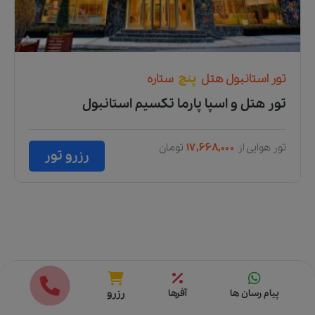
تور
استانبول
هتل
پنج
ستاره
تور هتل و اسپا پارما تکسیم استانبول
تور هوایی از
۱۷,۶۶۸,۰۰۰
تومان
رزرو تور
قیمت ها
رزرو
پیام رسان ها
آفرها
رزرو