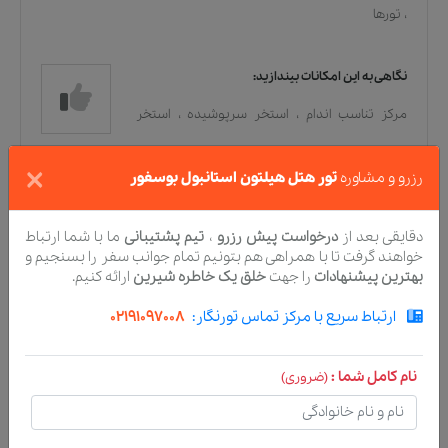
،
تورها
نگاهی به این امکانات بیندازید:
مرکز تناسب اندام
،
استخر سرپوشیده
،
استخر
روباز
،
بار
،
پذیرش [۲۴ ساعته]
،
مرکز تناسب اندام
،
×
رزرو و مشاوره
تور هتل هیلتون استانبول بوسفور
استخر سرپوشیده
،
استخر روباز
،
بار
،
مغازه‌ها
،
پذیرش [۲۴ ساعته]
دقایقی بعد از
درخواست پیش رزرو
،
تیم پشتیبانی
ما با شما ارتباط
خواهند گرفت تا با همراهی هم بتونیم تمام جوانب سفر را بسنجیم و
بهترین پیشنهادات
را جهت
خلق یک خاطره شیرین
ارائه کنیم.
غذاخوری، نوشیدنی و تنقلات
ارتباط سریع با مرکز تماس تورنگار:
02191097008
صبحانه منوی انتخابی
،
الکل
،
ترتیب غذای
جایگزین
،
بطری آب
،
صبحانه [بوفه]
،
صبحانه
نام کامل شما :
(ضروری)
[قاره‌ای]
،
سرویس صبحانه
،
کافه
،
میوه‌ها/تنقلات
،
بار کنار استخر
،
رستوران [حلال]
،
سرویس اتاق [۲۴