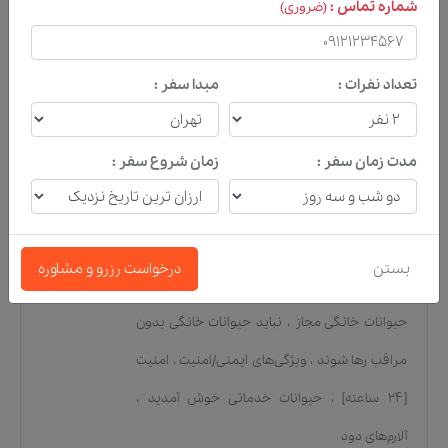
شماره تماس :
(ضروری)
ساعته]
،
اسنک بار
تعداد نفرات :
مبدا سفر :
دسترسی
اتاق‌های بدون حساسیت
،
مناسب گربه‌ها
،
دوربین
مدت زمان سفر :
زمان شروع سفر :
مداربسته در مناطق مشترک
،
دوربین مداربسته
خارج از ملک
،
ورود/خروج [سریع]
،
ورود/خروج
[خصوصی]
،
ورود [۲۴ ساعته]
،
مناسب سگ‌ها
،
بستن
درخواست رزرو و مشاوره
راهروی خارجی
،
دوستدار حیوانات [هزینه دار]
،
حیوانات خانگی مجاز
،
نباید حیوانات خانگی بدون
مراقب رها شوند
،
ویژگی‌های ایمنی/امنیت
،
امنیت
[۲۴ ساعته]
،
حیوانات خدماتی خوش آمدید
،
آلارم‌های دود