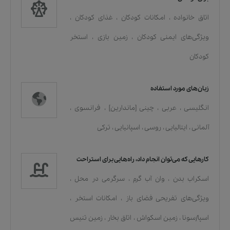
اتاق خانواده
،
امکانات کودکان
،
غذای کودکان
،
ویژگی‌های ایمنی کودکان
،
زمین بازی
،
استخر
کودکان
زبان‌های مورد استفاده
انگلیسی
،
عربی
،
چینی [ماندارین]
،
فرانسوی
،
آلمانی
،
ایتالیایی
،
روسی
،
اسپانیایی
،
ترکی
کارهایی که می‌توان انجام داد، راه‌هایی برای استراحت
اسکراب بدن
،
وان آب گرم
،
سرگرمی در محل
،
ویژگی‌های تفریحی فضای باز
،
امکانات استخر
،
اسپا/سونا
،
زمین اسکواش
،
اتاق بخار
،
زمین تنیس