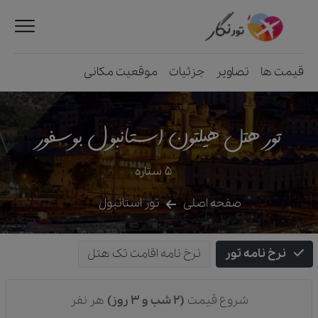
قیمت ها
تصاویر
جزئیات
موقعیت مکانی
تور هتل هیلتون استانبول بوسفور
5
ستاره
صفحه اصلی
تور استانبول
نرخ نامه تور
نرخ نامه اقامت تک هتل
شروع قیمت
(2 شب و 3 روز)
هر نفر