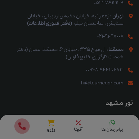
051-38912139
تهران :
زعفرانیه، خیابان مقدس اردبیلی ، خیابان
ستایش ، ساختمان نیلو
(دفتر فناوری اطلاعات)
021-91097008
مسقط :
ال موج 335، خیابان 6، مسقط، عمان (دفتر
خدمات کارگزاری خلیج فارس)
00968-94420473
hi@tournegar.com
تور مشهد
تور مشهد
قیمت ها
رزرو
پیام رسان ها
آفرها
رزرو
تور مشهد لحظه آخری