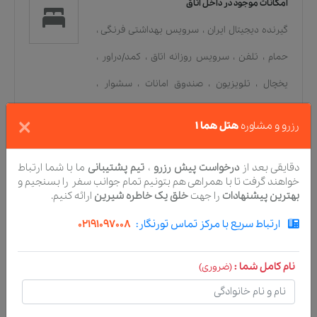
امکانات موجود در داخل اتاق
گیرنده دیجیتال ایران
،
سرویس بهداشتی فرنگی
،
حمام
،
تلفن
،
سرویس روزانه اتاق
،
کمد/دراور
،
یخچال
،
تلویزیون
،
صندوق امانات
،
سشوار
،
سرویس بهداشتی ایرانی
،
سیستم تهویه هوا
،
×
رزرو و مشاوره
هتل هما ۱
سیستم تهویه هوا
دقایقی بعد از
درخواست پیش رزرو
،
تیم پشتیبانی
ما با شما ارتباط
خواهند گرفت تا با همراهی هم بتونیم تمام جوانب سفر را بسنجیم و
امکانات رفاهی و تفریحی هتل
بهترین پیشنهادات
را جهت
خلق یک خاطره شیرین
ارائه کنیم.
تاکسی سرویس
،
سالن کنفرانس
،
سیستم اطفای
ارتباط سریع با مرکز تماس تورنگار:
02191097008
حریق
،
دستگاه خودپرداز بانک
،
اعلام حریق
،
کافی‌شاپ
،
خدمات اينترنت بی‌سیم در قسمت
نام کامل شما :
(ضروری)
پذیرش
،
فضای باغ و طبیعت
،
جعبه‌ی کمک های
اولیه
،
خدمات اينترنت بی‌سیم (Wifi)
،
تالار عروسی