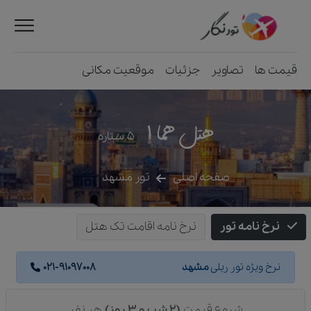
قیمت ها
تصاویر
جزئیات
موقعیت مکانی
هتل هما ۱
5
ستاره
صفحه اصلی
تور مشهد
نرخ نامه تور
نرخ نامه اقامت تک هتل
نرخ ویژه تور ریلی
مشهد
021-91097008
شروع قیمت
(2 شب و 3 روز)
هر نفر