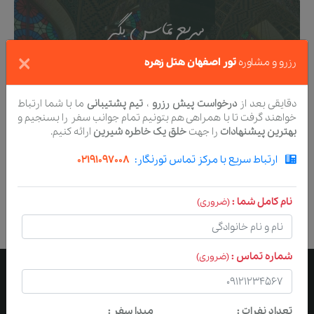
سریع تماس بگیر
×
رزرو و مشاوره
تور اصفهان هتل زهره
تا کمکت کنیم بهترین سفر
خودتو تجربه کنی
دقایقی بعد از
درخواست پیش رزرو
،
تیم پشتیبانی
ما با شما ارتباط
خواهند گرفت تا با همراهی هم بتونیم تمام جوانب سفر را بسنجیم و
بهترین پیشنهادات
را جهت
خلق یک خاطره شیرین
ارائه کنیم.
021-91097008
ارتباط سریع با مرکز تماس تورنگار:
02191097008
نام کامل شما :
(ضروری)
شماره تماس :
(ضروری)
تعداد نفرات :
مبدا سفر :