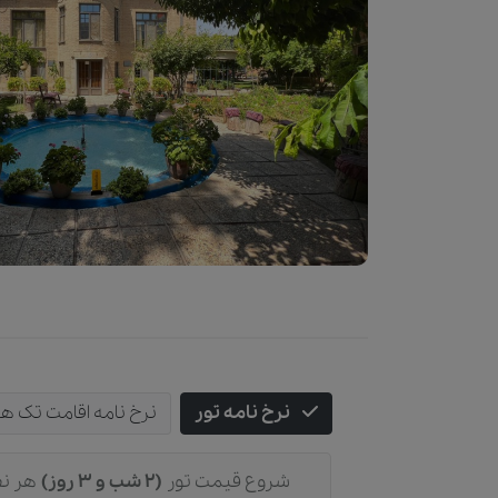
نرخ نامه تور
نرخ نامه اقامت تک ه
شروع قیمت تور
(2 شب و 3 روز)
هر نف