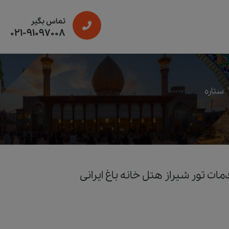
تماس بگیر
021-91097008
ستاره
ات تور شیراز هتل خانه باغ ایرانی