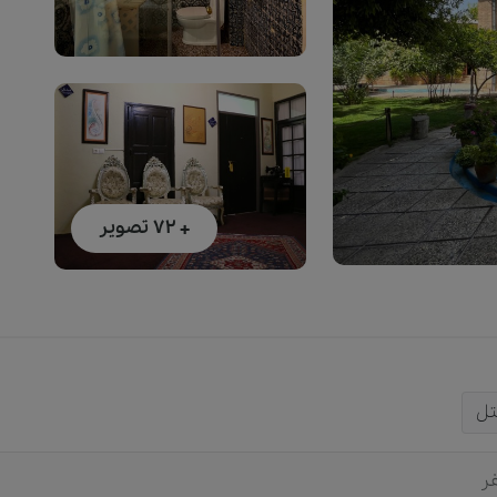
+ 72
تصویر
تل
ر