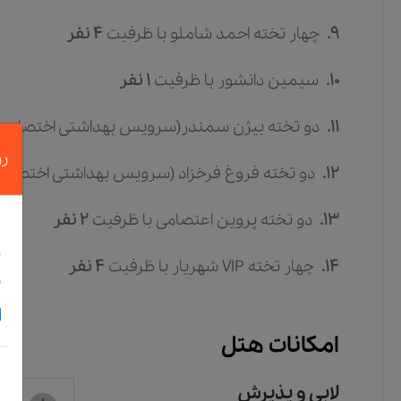
9.
چهار تخته احمد شاملو
با ظرفیت
4
نفر
10.
سیمین دانشور
با ظرفیت
1
نفر
11.
دو تخته بیژن سمندر(سرویس بهداشتی اختصاصی ب
رز
12.
دو تخته فروغ فرخزاد (سرویس بهداشتی اختصاصی 
13.
دو تخته پروین اعتصامی
با ظرفیت
2
نفر
د
خ
14.
چهار تخته VIP شهریار
با ظرفیت
4
نفر
و
امکانات هتل
لابی و پذیرش