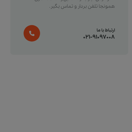
همونجا تلفن بردار و تماس بگیر.
ارتباط با ما
021-91097008