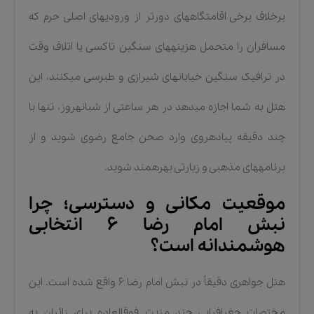
برخلاف برخی اقامتگاههای دورتر از ورودیهای اصلی حرم که
مسافران را متحمل هزینههای سنگین تاکسی یا اتلاف وقت
در ترافیک سنگین خیابانهای شیرازی و طبرسی میکنند، این
هتل به شما اجازه میدهد در هر ساعتی از شبانهروز، تنها با
چند دقیقه پیادهروی وارد صحن جامع رضوی شوید و از
برنامههای مذهبی و زیارتی بهرهمند شوید.
موقعیت مکانی و دسترسی؛ چرا
نبش امام رضا ۶ انتخابی
هوشمندانه است؟
هتل جواهری دقیقاً در نبش امام رضا ۶ واقع شده است. این
مختصات جغرافیایی چند مزیت فوقالعاده برای زائران به