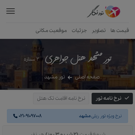
قیمت ها
تصاویر
جزئیات
موقعیت مکانی
تور مشهد هتل جواهری
2
ستاره
صفحه اصلی
تور مشهد
نرخ نامه تور
نرخ نامه اقامت تک هتل
نرخ ویژه تور ریلی
مشهد
021-91097008
شروع قیمت
(2 شب و 3 روز)
هر نفر