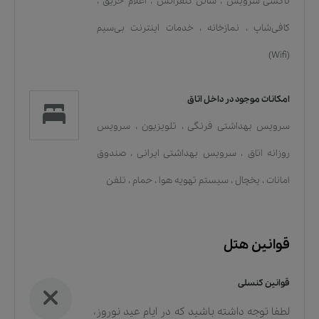
تاکسی سرویس
،
سالن کنفرانس
،
اعلام حریق
،
کافی‌شاپ
،
نمازخانه
،
خدمات اينترنت بی‌سیم
(Wifi)
امکانات موجود در داخل اتاق
سرویس بهداشتی فرنگی
،
تلویزیون
،
سرویس
روزانه اتاق
،
سرویس بهداشتی ایرانی
،
صندوق
امانات
،
یخچال
،
سیستم تهویه هوا
،
حمام
،
تلفن
قوانین هتل
قوانین کنسلی
لطفا توجه داشته باشید که در ایام عید نوروز،