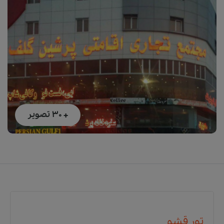
+ 30
تصویر
تور قشم