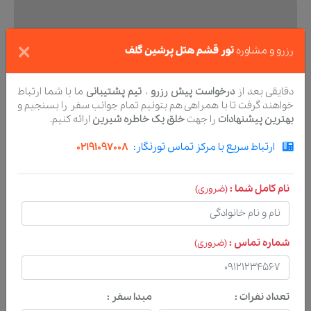
×
رزرو و مشاوره
تور قشم هتل پرشین گلف
دقایقی بعد از
درخواست پیش رزرو
،
تیم پشتیبانی
ما با شما ارتباط
خواهند گرفت تا با همراهی هم بتونیم تمام جوانب سفر را بسنجیم و
بهترین پیشنهادات
را جهت
خلق یک خاطره شیرین
ارائه کنیم.
ارتباط سریع با مرکز تماس تورنگار:
02191097008
نام کامل شما :
(ضروری)
شماره تماس :
(ضروری)
تعداد نفرات :
مبدا سفر :