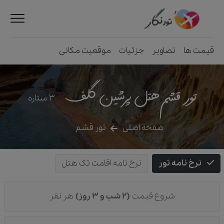
قیمت ها
تصاویر
جزئیات
موقعیت مکانی
تور قشم هتل پرشین گلف
3
ستاره
صفحه اصلی
تور قشم
نرخ نامه تور
نرخ نامه اقامت تک هتل
شروع قیمت
(2 شب و 3 روز)
هر نفر