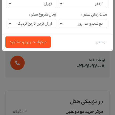
لطفا تماس بگیر
اگر نیاز به راهنمایی مشاوران حرفه ای ما داری؟
مدت زمان سفر :
زمان شروع سفر :
تیم فروش و پشتیبانی تورنگار منتظر شنیدن صدای
شما هستند. هر ساعتی از شبانه روز که فکر کردی نیاز
به راهنمایی و کمک ما داری همونجا تلفن بردار و تماس
بگیر.
بستن
درخواست رزرو و مشاوره
ارتباط با ما
021-91097008
در نزدیکی هتل
مرکز خرید دو دولفین
4 دقیقه