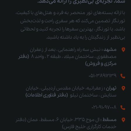
شما، تجربه‌ی بی‌نظیری را ارائه می‌دهد.
با ارائه بسته‌های تور منحصر به فرد و هتل‌های با کیفیت،
تورنگار تضمین می‌کند که هر سفری راحت و لذت‌بخش
باشد. با تورنگار، بهترین سفرها را تجربه کنید و لحظاتی
بی‌نظیر از زندگیتان را به یاد داشته باشید.
مشهد :
نبش سه راه راهنمایی ، بعد از زعفران
مصطفوی ، ساختمان میلاد ، طبقه 2 ، واحد 8
(دفتر
مرکزی و فروش)
051-38912139
تهران :
زعفرانیه، خیابان مقدس اردبیلی ، خیابان
ستایش ، ساختمان نیلو
(دفتر فناوری اطلاعات)
021-91097008
مسقط :
ال موج 335، خیابان 6، مسقط، عمان (دفتر
خدمات کارگزاری خلیج فارس)