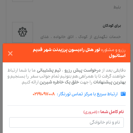
بلیط
برای کودکان
خدمات نگهداری از کودک
،
اتاق خانواده
،
غذای
×
کودکان
،
استخر کودکان
رزرو و مشاوره
تور هتل رادیسون پرزیدنت شهر قدیم
استانبول
امکانات موجود در داخل اتاق
دقایقی بعد از
درخواست پیش رزرو
،
تیم پشتیبانی
ما با شما ارتباط
خواهند گرفت تا با همراهی هم بتونیم تمام جوانب سفر را بسنجیم و
کپسول آتش‌نشانی
،
سیستم تهویه هوا
،
تلفن
،
بهترین پیشنهادات
را جهت
خلق یک خاطره شیرین
ارائه کنیم.
ماشین لباسشویی
ارتباط سریع با مرکز تماس تورنگار:
02191097008
زبان‌های مورد استفاده
نام کامل شما :
(ضروری)
انگلیسی
،
یونانی
،
روسی
،
اسپانیایی
،
ترکی