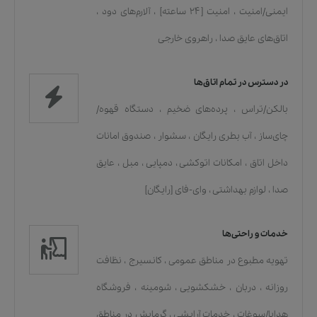
ایمنی/امنیت
،
امنیت [۲۴ ساعته]
،
آلارم‌های دود
،
اتاق‌های عایق صدا
،
راهروی خارجی
در دسترس در تمام اتاق‌ها
بالکن/تراس
،
پرده‌های ضخیم
،
دستگاه قهوه/
چای‌ساز
،
آب بطری رایگان
،
سشوار
،
صندوق امانات
داخل اتاق
،
امکانات اتوکشی
،
دمپایی
،
مبل
،
عایق
صدا
،
لوازم بهداشتی
،
وای-فای [رایگان]
خدمات و راحتی‌ها
تهویه مطبوع در مناطق عمومی
،
کانسیرج
،
نظافت
روزانه
،
دربان
،
خشکشویی
،
شومینه
،
فروشگاه
هدایا/سوغات
،
خدمات آرایشی
،
گرمایش در مناطق