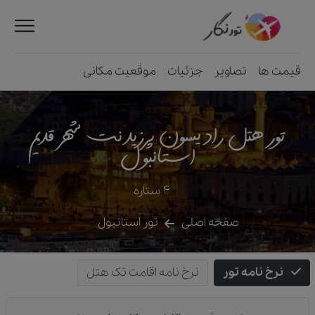
قیمت ها
تصاویر
جزئیات
موقعیت مکانی
تور هتل رادیسون پرزیدنت شهر قدیم
استانبول
4
ستاره
صفحه اصلی
تور استانبول
نرخ نامه تور
نرخ نامه اقامت تک هتل