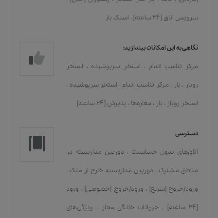
سرویس اتاق [۲۴ ساعته]
،
اسنک بار
نگاهی به این امکانات بیندازید:
مرکز تناسب اندام
،
استخر سرپوشیده
،
استخر
روباز
،
بار
،
مرکز تناسب اندام
،
استخر سرپوشیده
،
استخر روباز
،
بار
،
مغازه‌ها
،
پذیرش [۲۴ ساعته]
دسترسی
اتاق‌های بدون حساسیت
،
دوربین مداربسته در
مناطق مشترک
،
دوربین مداربسته خارج از ملک
،
ورود/خروج [سریع]
،
ورود/خروج [خصوصی]
،
ورود
[۲۴ ساعته]
،
حیوانات خانگی مجاز
،
ویژگی‌های