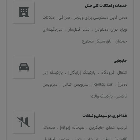
خدمات و امکانات کلی هتل
محل قابل دسترسی برای ویلچر
،
صرافی
،
امکانات
ویژه برای معلولان
،
کمد قفل‌دار
،
انبارنگهداری
چمدان
،
اتاق سیگار ممنوع
جابجایی
انتقال فرودگاه
،
پارکینگ [رایگان]
،
پارکینگ [در
محل]
،
Rental car
،
سرویس شاتل
،
سرویس
تاکسی
،
پارکینگ والت
غذاخوری، نوشیدنی و تنقلات
ترتیب غذای جایگزین
،
صبحانه [بوفه]
،
صبحانه
[قاره‌ای]
،
کافه
،
بار کنار استخر
،
رستوران [حلال]
،