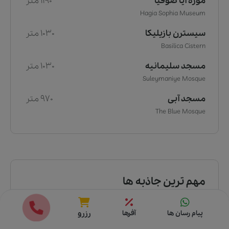
موزه آیا صوفیا
1190 متر
Hagia Sophia Museum
سیسترن بازیلیکا
1030 متر
Basilica Cistern
مسجد سلیمانیه
1030 متر
Suleymaniye Mosque
مسجد آبی
970 متر
The Blue Mosque
مهم ترین جاذبه ها
محله سلطان احمد
910 متر
قیمت ها
رزرو
پیام رسان ها
آفرها
رزرو
Sultanahmet District