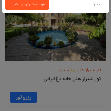
بستن
درخواست رزرو و مشاوره
تور
شیراز
هتل
دو
ستاره
تور شیراز هتل خانه باغ ایرانی
رزرو تور