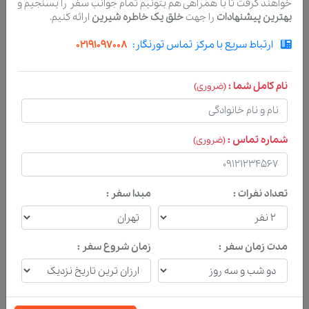
خواهند گرفت تا با همراهی هم بتونیم تمام جوانب سفر را بسنجیم و
شما هستند. هر ساعتی از شبانه روز که فکر کردی نیاز
بهترین پیشنهادات
را جهت
خلق یک خاطره شیرین
ارائه کنیم.
به راهنمایی و کمک ما داری همونجا تلفن بردار و تماس
ارتباط سریع با مرکز تماس تورنگار:
02191097008
بگیر.
نام کامل شما :
(ضروری)
ارتباط با ما
021-91097008
شماره تماس :
(ضروری)
تعداد نفرات :
مبدا سفر :
پیشنهاد تورهای مشابه
مدت زمان سفر :
زمان شروع سفر :