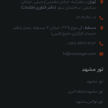
تهران :
زعفرانیه، خیابان مقدس اردبیلی ، خیابان
ستایش ، ساختمان نیلو
(دفتر فناوری اطلاعات)
021-91097008
مسقط :
ال موج 335، خیابان 6، مسقط، عمان (دفتر
خدمات کارگزاری خلیج فارس)
00968-94420473
hi@tournegar.com
تور مشهد
تور مشهد
تور مشهد لحظه آخری
تور لوکس مشهد