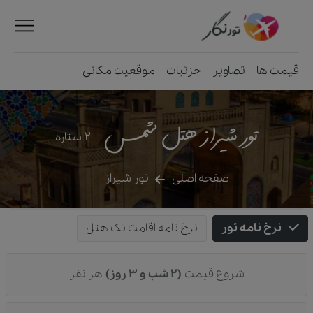
قیمت ها
تصاویر
جزئیات
موقعیت مکانی
تور شیراز هتل شمس
2
ستاره
صفحه اصلی
تور شیراز
نرخ نامه تور
نرخ نامه اقامت تک هتل
شروع قیمت
(2 شب و 3 روز)
هر نفر