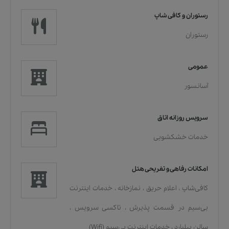
رستوران و کافی شاپ
رستوران
عمومی
آسانسور
سرویس روزانه اتاق
خدمات خشکشویی
امکانات رفاهی و تفریحی هتل
کافی‌شاپ
،
اعلام حریق
،
نمازخانه
،
خدمات اينترنت
بی‌سیم در قسمت پذیرش
،
تاکسی سرویس
،
سالن بیلیارد
،
خدمات اينترنت بی‌سیم (Wifi)