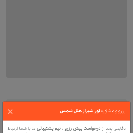
×
لطفا تماس بگیر
رزرو و مشاوره
تور شیراز هتل شمس
اگر نیاز به راهنمایی مشاوران حرفه ای ما داری؟
دقایقی بعد از
درخواست پیش رزرو
،
تیم پشتیبانی
ما با شما ارتباط
تیم فروش و پشتیبانی تورنگار منتظر شنیدن صدای