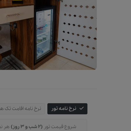
نرخ نامه تور
نرخ نامه اقامت تک ه
شروع قیمت تور
(2 شب و 3 روز)
هر نف