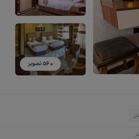
+ 56
تصویر
تل
ر