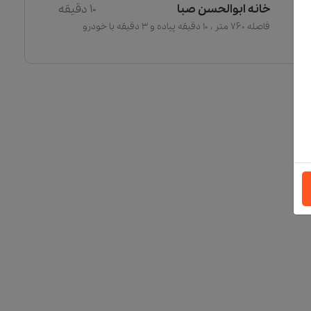
خانه ابوالحسن صبا
10 دقیقه
فاصله 760 متر ، 10 دقیقه پیاده و 3 دقیقه با خودرو