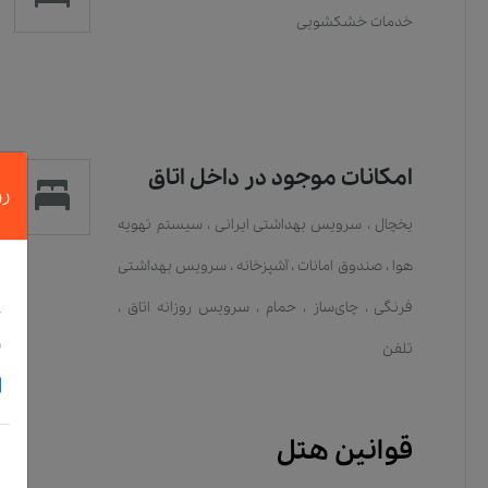
خدمات خشکشویی
امکانات موجود در داخل اتاق
رز
یخچال
،
سرویس بهداشتی ایرانی
،
سیستم تهویه
هوا
،
صندوق امانات
،
آشپزخانه
،
سرویس بهداشتی
د
فرنگی
،
چای‌ساز
،
حمام
،
سرویس روزانه اتاق
،
خ
و
تلفن
قوانین هتل