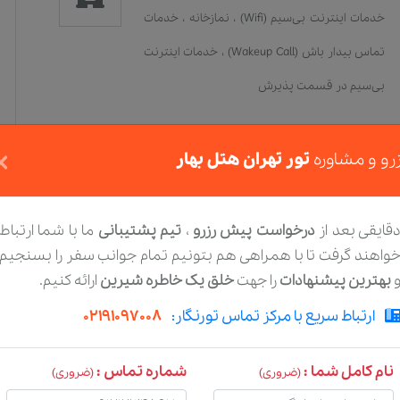
خدمات اينترنت بی‌سیم (Wifi)
،
نمازخانه
،
خدمات
تماس بیدار باش (Wakeup Call)
،
خدمات اينترنت
بی‌سیم در قسمت پذیرش
×
رو و مشاوره
تور تهران هتل بهار
قایقی بعد از
درخواست پیش رزرو
،
تیم پشتیبانی
ما با شما ارتباط
واهند گرفت تا با همراهی هم بتونیم تمام جوانب سفر را بسنجیم
بهترین پیشنهادات
را جهت
خلق یک خاطره شیرین
ارائه کنیم.
ارتباط سریع با مرکز تماس تورنگار:
02191097008
نام کامل شما :
شماره تماس :
(ضروری)
(ضروری)