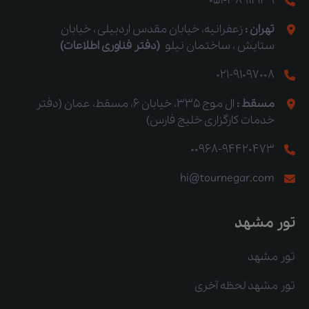
051-38912139
تهران :
زعفرانیه، خیابان مقدس اردبیلی ، خیابان
ستایش ، ساختمان نیلو
(دفتر فناوری اطلاعات)
021-91097008
مسقط :
ال موج 335، خیابان 6، مسقط، عمان (دفتر
خدمات کارگزاری خلیج فارس)
00968-94420473
hi@tournegar.com
تور مشهد
تور مشهد
تور مشهد لحظه آخری