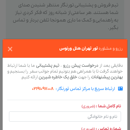
تیم فروش و پشتیبانی تورنگار منتظر شنیدن صدای
شما هستند. هر ساعتی از شبانه روز که فکر کردی نیاز
به راهنمایی و کمک ما داری همونجا تلفن بردار و تماس
بگیر.
×
رزرو و مشاوره
تور تهران هتل ورنوس
ارتباط با ما
021-91097008
دقایقی بعد از
درخواست پیش رزرو
،
تیم پشتیبانی
ما با شما ارتباط
خواهند گرفت تا با همراهی هم بتونیم تمام جوانب سفر را بسنجیم و
بهترین پیشنهادات
را جهت
خلق یک خاطره شیرین
ارائه کنیم.
ارتباط سریع با مرکز تماس تورنگار:
02191097008
پیشنهاد تورهای مشابه
نام کامل شما :
(ضروری)
شماره تماس :
(ضروری)