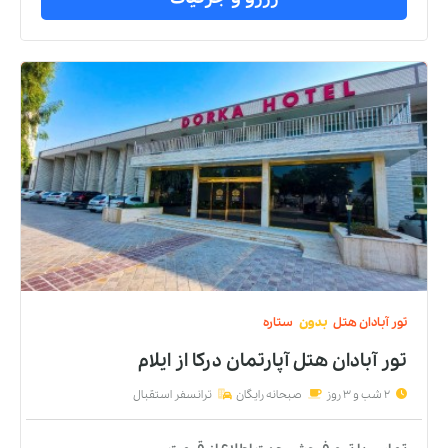
تور
آبادان
هتل
بدون
ستاره
تور آبادان هتل آپارتمان درکا
از
ایلام
2 شب و 3 روز
صبحانه رایگان
ترانسفر استقبال