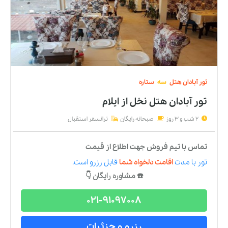
تور
آبادان
هتل
سه
ستاره
تور آبادان هتل نخل
از
ایلام
2 شب و 3 روز
صبحانه رایگان
ترانسفر استقبال
تماس با تیم فروش جهت اطلاع از قیمت
تور
با مدت
اقامت دلخواه شما
قابل رزرو است.
☎️ مشاوره رایگان 👇
021-91097008
رزرو و جزئیات