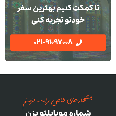
تا کمکت کنیم بهترین سفر
خودتو تجربه کنی
021-91097008
پیشنهادهای خاص برات بفرستم
شماره موبایلتو بزن