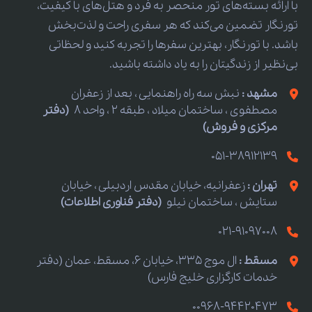
با ارائه بسته‌های تور منحصر به فرد و هتل‌های با کیفیت،
تورنگار تضمین می‌کند که هر سفری راحت و لذت‌بخش
باشد. با تورنگار، بهترین سفرها را تجربه کنید و لحظاتی
بی‌نظیر از زندگیتان را به یاد داشته باشید.
مشهد :
نبش سه راه راهنمایی ، بعد از زعفران
مصطفوی ، ساختمان میلاد ، طبقه 2 ، واحد 8
(دفتر
مرکزی و فروش)
051-38912139
تهران :
زعفرانیه، خیابان مقدس اردبیلی ، خیابان
ستایش ، ساختمان نیلو
(دفتر فناوری اطلاعات)
021-91097008
مسقط :
ال موج 335، خیابان 6، مسقط، عمان (دفتر
خدمات کارگزاری خلیج فارس)
00968-94420473