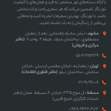
با ارائه بسته‌های تور منحصر به فرد و هتل‌های با کیفیت،
تورنگار تضمین می‌کند که هر سفری راحت و لذت‌بخش
باشد. با تورنگار، بهترین سفرها را تجربه کنید و لحظاتی
بی‌نظیر از زندگیتان را به یاد داشته باشید.
مشهد :
نبش سه راه راهنمایی ، بعد از زعفران
مصطفوی ، ساختمان میلاد ، طبقه 2 ، واحد 8
(دفتر
مرکزی و فروش)
051-38912139
تهران :
زعفرانیه، خیابان مقدس اردبیلی ، خیابان
ستایش ، ساختمان نیلو
(دفتر فناوری اطلاعات)
021-91097008
مسقط :
ال موج 335، خیابان 6، مسقط، عمان (دفتر
خدمات کارگزاری خلیج فارس)
00968-94420473