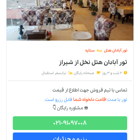
تور
آبادان
هتل
سه
ستاره
تور آبادان هتل نخل
از
شیراز
2 شب و 3 روز
صبحانه رایگان
ترانسفر استقبال
تماس با تیم فروش جهت اطلاع از قیمت
تور
با مدت
اقامت دلخواه شما
قابل رزرو است.
☎️ مشاوره رایگان 👇
021-91097008
رزرو و جزئیات