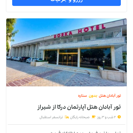
تور
آبادان
هتل
بدون
ستاره
تور آبادان هتل آپارتمان درکا
از
شیراز
2 شب و 3 روز
صبحانه رایگان
ترانسفر استقبال