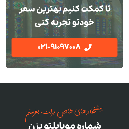
تا کمکت کنیم بهترین سفر
خودتو تجربه کنی
021-91097008
پیشنهادهای خاص برات بفرستم
شماره موبایلتو بزن