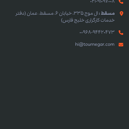
021-91097008
مسقط :
ال موج 335، خیابان 6، مسقط، عمان (دفتر
خدمات کارگزاری خلیج فارس)
00968-94420473
hi@tournegar.com