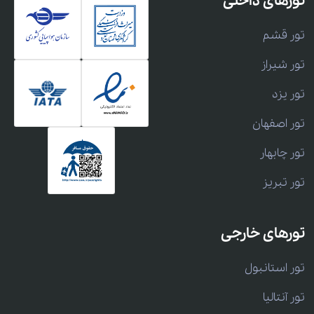
تورهای داخلی
تور قشم
تور شیراز
تور یزد
تور اصفهان
تور چابهار
تور تبریز
تورهای خارجی
تور استانبول
تور آنتالیا