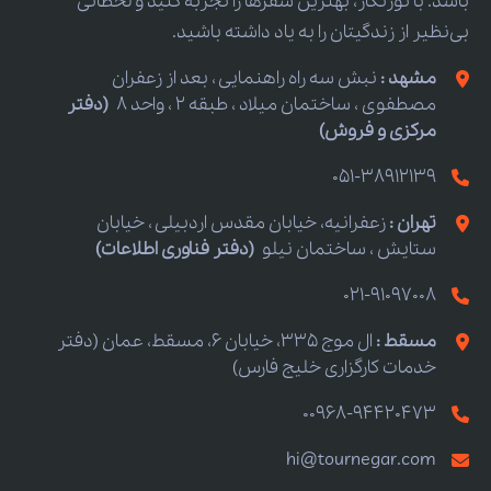
باشد. با تورنگار، بهترین سفرها را تجربه کنید و لحظاتی
بی‌نظیر از زندگیتان را به یاد داشته باشید.
مشهد :
نبش سه راه راهنمایی ، بعد از زعفران
مصطفوی ، ساختمان میلاد ، طبقه 2 ، واحد 8
(دفتر
مرکزی و فروش)
051-38912139
تهران :
زعفرانیه، خیابان مقدس اردبیلی ، خیابان
ستایش ، ساختمان نیلو
(دفتر فناوری اطلاعات)
021-91097008
مسقط :
ال موج 335، خیابان 6، مسقط، عمان (دفتر
خدمات کارگزاری خلیج فارس)
00968-94420473
hi@tournegar.com