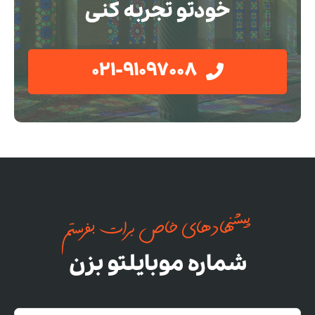
خودتو تجربه کنی
021-91097008
پیشنهادهای خاص برات بفرستم
شماره موبایلتو بزن