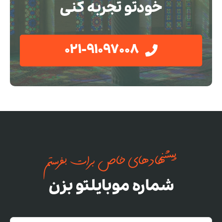
خودتو تجربه کنی
021-91097008
پیشنهادهای خاص برات بفرستم
شماره موبایلتو بزن