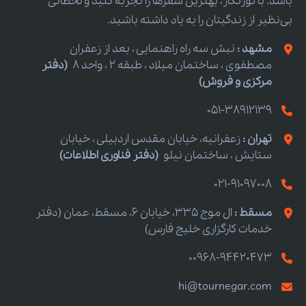
باشد. با تورنگار، بهترین سفرها را تجربه کنید و لحظاتی
بی‌نظیر از زندگیتان را به یاد داشته باشید.
مشهد :
نبش سه راه راهنمایی ، بعد از زعفران
مصطفوی ، ساختمان میلاد ، طبقه 2 ، واحد 8
(دفتر
مرکزی و فروش)
051-38912139
تهران :
زعفرانیه، خیابان مقدس اردبیلی ، خیابان
ستایش ، ساختمان نیلو
(دفتر فناوری اطلاعات)
021-91097008
مسقط :
ال موج 335، خیابان 6، مسقط، عمان (دفتر
خدمات کارگزاری خلیج فارس)
00968-94420473
hi@tournegar.com