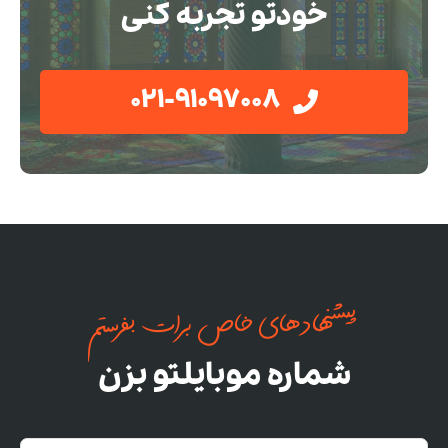
خودتو تجربه کنی
021-91097008
پیشنهادهای خاص برات بفرستم
شماره موبایلتو بزن