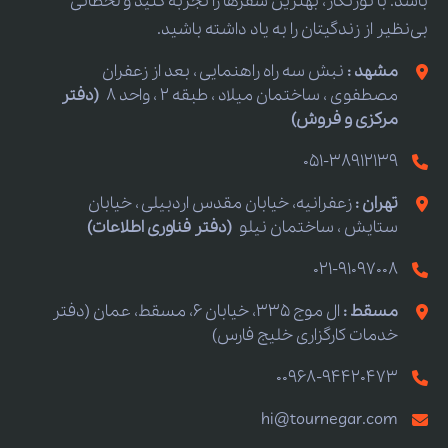
باشد. با تورنگار، بهترین سفرها را تجربه کنید و لحظاتی
بی‌نظیر از زندگیتان را به یاد داشته باشید.
مشهد :
نبش سه راه راهنمایی ، بعد از زعفران
مصطفوی ، ساختمان میلاد ، طبقه 2 ، واحد 8
(دفتر
مرکزی و فروش)
051-38912139
تهران :
زعفرانیه، خیابان مقدس اردبیلی ، خیابان
ستایش ، ساختمان نیلو
(دفتر فناوری اطلاعات)
021-91097008
مسقط :
ال موج 335، خیابان 6، مسقط، عمان (دفتر
خدمات کارگزاری خلیج فارس)
00968-94420473
hi@tournegar.com