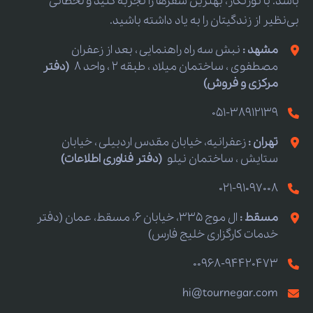
باشد. با تورنگار، بهترین سفرها را تجربه کنید و لحظاتی
بی‌نظیر از زندگیتان را به یاد داشته باشید.
مشهد :
نبش سه راه راهنمایی ، بعد از زعفران
مصطفوی ، ساختمان میلاد ، طبقه 2 ، واحد 8
(دفتر
مرکزی و فروش)
051-38912139
تهران :
زعفرانیه، خیابان مقدس اردبیلی ، خیابان
ستایش ، ساختمان نیلو
(دفتر فناوری اطلاعات)
021-91097008
مسقط :
ال موج 335، خیابان 6، مسقط، عمان (دفتر
خدمات کارگزاری خلیج فارس)
00968-94420473
hi@tournegar.com