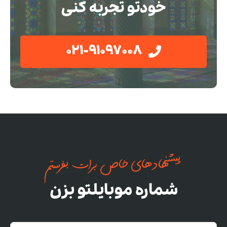
خودتو تجربه کنی
021-91097008
پیشنهادهای خاص برات بفرستم
شماره موبایلتو بزن