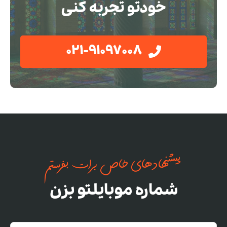
خودتو تجربه کنی
021-91097008
پیشنهادهای خاص برات بفرستم
شماره موبایلتو بزن