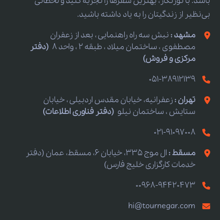
باشد. با تورنگار، بهترین سفرها را تجربه کنید و لحظاتی
بی‌نظیر از زندگیتان را به یاد داشته باشید.
مشهد :
نبش سه راه راهنمایی ، بعد از زعفران
مصطفوی ، ساختمان میلاد ، طبقه 2 ، واحد 8
(دفتر
مرکزی و فروش)
051-38912139
تهران :
زعفرانیه، خیابان مقدس اردبیلی ، خیابان
ستایش ، ساختمان نیلو
(دفتر فناوری اطلاعات)
021-91097008
مسقط :
ال موج 335، خیابان 6، مسقط، عمان (دفتر
خدمات کارگزاری خلیج فارس)
00968-94420473
hi@tournegar.com