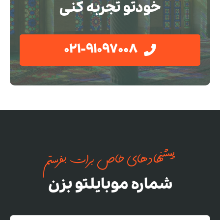
خودتو تجربه کنی
021-91097008
پیشنهادهای خاص برات بفرستم
شماره موبایلتو بزن