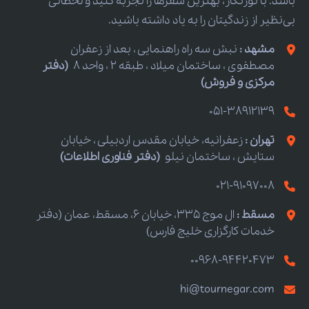
باشد. با تورنگار، بهترین سفرها را تجربه کنید و لحظاتی
بی‌نظیر از زندگیتان را به یاد داشته باشید.
مشهد :
نبش سه راه راهنمایی ، بعد از زعفران
مصطفوی ، ساختمان میلاد ، طبقه 2 ، واحد 8
(دفتر
مرکزی و فروش)
051-38912139
تهران :
زعفرانیه، خیابان مقدس اردبیلی ، خیابان
ستایش ، ساختمان نیلو
(دفتر فناوری اطلاعات)
021-91097008
مسقط :
ال موج 335، خیابان 6، مسقط، عمان (دفتر
خدمات کارگزاری خلیج فارس)
00968-94420473
hi@tournegar.com