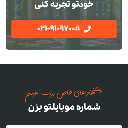
خودتو تجربه کنی
021-91097008
پیشنهادهای خاص برات بفرستم
شماره موبایلتو بزن