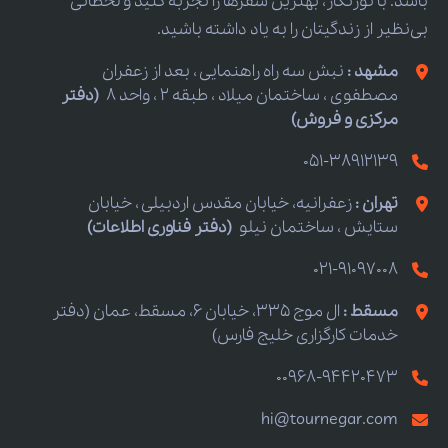
باشد. با تورنگار، بهترین سفرها را تجربه کنید و لحظاتی
بی‌نظیر از زندگیتان را به یاد داشته باشید.
مشهد :
نبش سه راه راهنمایی ، بعد از زعفران
مصطفوی ، ساختمان میلاد ، طبقه 2 ، واحد 8
(دفتر
مرکزی و فروش)
051-38912139
تهران :
زعفرانیه، خیابان مقدس اردبیلی ، خیابان
ستایش ، ساختمان نیلو
(دفتر فناوری اطلاعات)
021-91097008
مسقط :
ال موج 335، خیابان 6، مسقط، عمان (دفتر
خدمات کارگزاری خلیج فارس)
00968-94420473
hi@tournegar.com